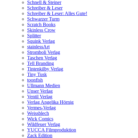
Schnell & Steiner
Schreiber & Leser
Schreiber & Leser: Alles Gute!
Schwarzer Turm
Scratch Books
Skinless Crow
Splitter
Squink Verlag
stainlessArt
Stromboli Verlag
Taschen Verlag
Tell Branding
Tintenkilby Verlag
Tiny Tusk
toonfish
Ullmann Medien
Unser Verlag
Ventil Verlag
Verlag Angelika Hörnig
Vermes-Verlag
Weissblech
Wick Comics
Wildfeuer Verlag
YUCCA Filmproduktion
Zack Edition