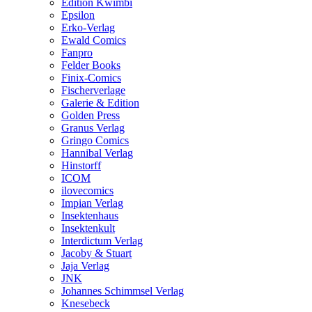
Edition Kwimbi
Epsilon
Erko-Verlag
Ewald Comics
Fanpro
Felder Books
Finix-Comics
Fischerverlage
Galerie & Edition
Golden Press
Granus Verlag
Gringo Comics
Hannibal Verlag
Hinstorff
ICOM
ilovecomics
Impian Verlag
Insektenhaus
Insektenkult
Interdictum Verlag
Jacoby & Stuart
Jaja Verlag
JNK
Johannes Schimmsel Verlag
Knesebeck