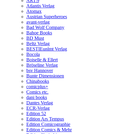
ART:9
Atlantis Verlag
Atomax
Austrian Superheroes
avant-verlag
Bad Wolf Company
Bahoe Books
BD Must
Beltz Verlag
BESTIEunlmt Verlag
Bocola
Boiselle & Ellert
Bröseline Verlag
bsv Hannover
Bunte Dimensionen
Chinabooks
comicplus+
Comics etc.
dani books
Dantes Verlag
ECR-Verlag
Edition 52
Edition Ars Tempus
Edition Comicographie
Edition Comics & Mehr