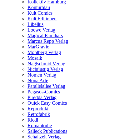
Kollektiv Hamburg
Konturblau
Kult Comics
Kult Editionen
Libellus
Loewe Verlag
Magical Familiars
Marcus Repp Verlag
MarGravio
Mohlberg Verlag
Mosaik
Naglschmid Verlag
Nichtlustig Verlag
Nomen Verlag
Nona Arte
Parallelallee Verlag
Pegasos-Comics
Piredda Verlag
Quick Easy Comics
Reprodukt
Retrofabrik
Riedl
Romantruhe
Salleck Publications
Schaltzeit Verlag