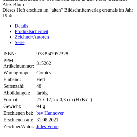
Alex Blum
Dieses Heft erschien im "alten" Bildschriftenverlag erstmals im Jahr
1956
Details
Produktsicherheit
Zeichner/Autoren
Serie
ISBN:
9783947952328
PPM
315262
Artikelnummer:
Warengruppe:
Comics
Einband:
Heft
Seitenzahl:
48
Abbildungen:
farbig
Format:
25 x 17,5 x 0,3 cm (HxBxT)
Gewicht:
94 g
Erschienen bei:
bsv Hannover
Erschienen am:
31.08.2021
Zeichner/Autor:
Jules Verne