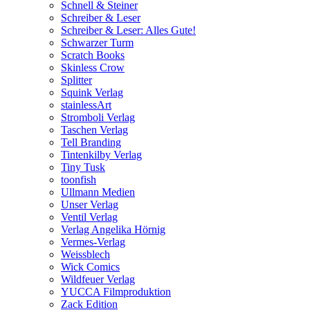
Schnell & Steiner
Schreiber & Leser
Schreiber & Leser: Alles Gute!
Schwarzer Turm
Scratch Books
Skinless Crow
Splitter
Squink Verlag
stainlessArt
Stromboli Verlag
Taschen Verlag
Tell Branding
Tintenkilby Verlag
Tiny Tusk
toonfish
Ullmann Medien
Unser Verlag
Ventil Verlag
Verlag Angelika Hörnig
Vermes-Verlag
Weissblech
Wick Comics
Wildfeuer Verlag
YUCCA Filmproduktion
Zack Edition