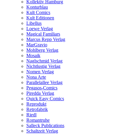
Kollektiv Hamburg
Konturblau
Kult Comics
Kult Editionen
Libellus
Loewe Verlag
Magical Familiars
Marcus Repp Verlag
MarGravio
Mohlberg Verlag
Mosaik
Naglschmid Verlag
Nichtlustig Verlag
Nomen Verlag
Nona Arte
Parallelallee Verlag
Pegasos-Comics
Piredda Verlag
Quick Easy Comics
Reprodukt
Retrofabrik
Riedl
Romantruhe
Salleck Publications
Schaltzeit Verlag