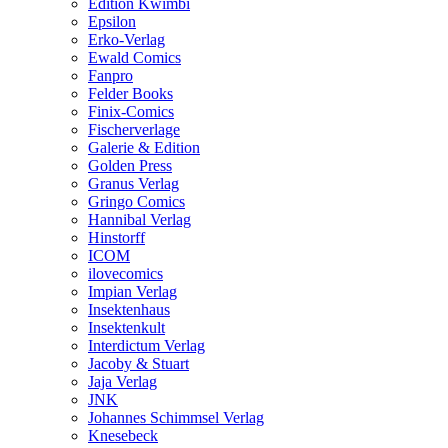
Edition Kwimbi
Epsilon
Erko-Verlag
Ewald Comics
Fanpro
Felder Books
Finix-Comics
Fischerverlage
Galerie & Edition
Golden Press
Granus Verlag
Gringo Comics
Hannibal Verlag
Hinstorff
ICOM
ilovecomics
Impian Verlag
Insektenhaus
Insektenkult
Interdictum Verlag
Jacoby & Stuart
Jaja Verlag
JNK
Johannes Schimmsel Verlag
Knesebeck