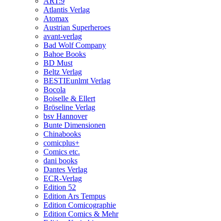
ART:9
Atlantis Verlag
Atomax
Austrian Superheroes
avant-verlag
Bad Wolf Company
Bahoe Books
BD Must
Beltz Verlag
BESTIEunlmt Verlag
Bocola
Boiselle & Ellert
Bröseline Verlag
bsv Hannover
Bunte Dimensionen
Chinabooks
comicplus+
Comics etc.
dani books
Dantes Verlag
ECR-Verlag
Edition 52
Edition Ars Tempus
Edition Comicographie
Edition Comics & Mehr