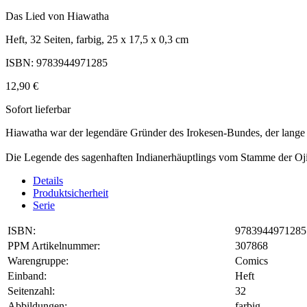
Das Lied von Hiawatha
Heft, 32 Seiten, farbig, 25 x 17,5 x 0,3 cm
ISBN: 9783944971285
12,90 €
Sofort lieferbar
Hiawatha war der legendäre Gründer des Irokesen-Bundes, der lange 
Die Legende des sagenhaften Indianerhäuptlings vom Stamme der Ojib
Details
Produktsicherheit
Serie
ISBN:
9783944971285
PPM Artikelnummer:
307868
Warengruppe:
Comics
Einband:
Heft
Seitenzahl:
32
Abbildungen:
farbig