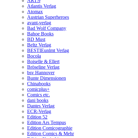
ART:9
Atlantis Verlag
Atomax
Austrian Superheroes
avant-verlag
Bad Wolf Company
Bahoe Books
BD Must
Beltz Verlag
BESTIEunlmt Verlag
Bocola
Boiselle & Ellert
Bröseline Verlag
bsv Hannover
Bunte Dimensionen
Chinabooks
comicplus+
Comics etc.
dani books
Dantes Verlag
ECR-Verlag
Edition 52
Edition Ars Tempus
Edition Comicographie
Edition Comics & Mehr