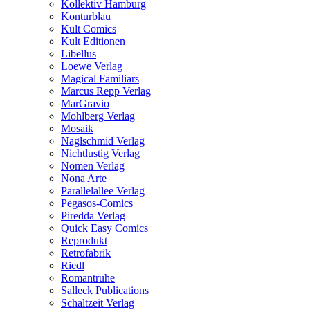
Kollektiv Hamburg
Konturblau
Kult Comics
Kult Editionen
Libellus
Loewe Verlag
Magical Familiars
Marcus Repp Verlag
MarGravio
Mohlberg Verlag
Mosaik
Naglschmid Verlag
Nichtlustig Verlag
Nomen Verlag
Nona Arte
Parallelallee Verlag
Pegasos-Comics
Piredda Verlag
Quick Easy Comics
Reprodukt
Retrofabrik
Riedl
Romantruhe
Salleck Publications
Schaltzeit Verlag