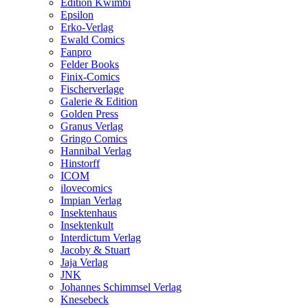
Edition Kwimbi
Epsilon
Erko-Verlag
Ewald Comics
Fanpro
Felder Books
Finix-Comics
Fischerverlage
Galerie & Edition
Golden Press
Granus Verlag
Gringo Comics
Hannibal Verlag
Hinstorff
ICOM
ilovecomics
Impian Verlag
Insektenhaus
Insektenkult
Interdictum Verlag
Jacoby & Stuart
Jaja Verlag
JNK
Johannes Schimmsel Verlag
Knesebeck