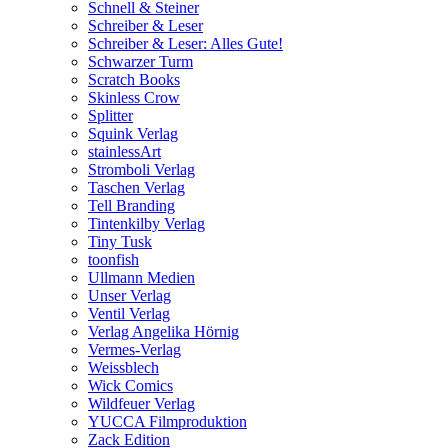
Schnell & Steiner
Schreiber & Leser
Schreiber & Leser: Alles Gute!
Schwarzer Turm
Scratch Books
Skinless Crow
Splitter
Squink Verlag
stainlessArt
Stromboli Verlag
Taschen Verlag
Tell Branding
Tintenkilby Verlag
Tiny Tusk
toonfish
Ullmann Medien
Unser Verlag
Ventil Verlag
Verlag Angelika Hörnig
Vermes-Verlag
Weissblech
Wick Comics
Wildfeuer Verlag
YUCCA Filmproduktion
Zack Edition