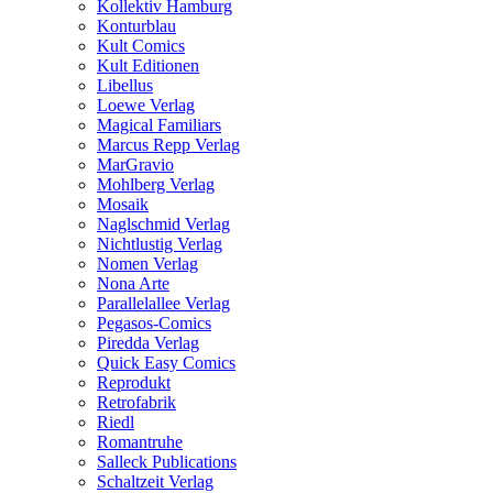
Kollektiv Hamburg
Konturblau
Kult Comics
Kult Editionen
Libellus
Loewe Verlag
Magical Familiars
Marcus Repp Verlag
MarGravio
Mohlberg Verlag
Mosaik
Naglschmid Verlag
Nichtlustig Verlag
Nomen Verlag
Nona Arte
Parallelallee Verlag
Pegasos-Comics
Piredda Verlag
Quick Easy Comics
Reprodukt
Retrofabrik
Riedl
Romantruhe
Salleck Publications
Schaltzeit Verlag