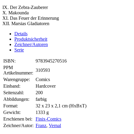
IX. Der Zebra-Zauberer
X. Makounda
XI. Das Feuer der Erinnerung
XII. Marsias Gladiatoren
Details
Produktsicherheit
Zeichner/Autoren
Serie
ISBN:
9783945270516
PPM
310593
Artikelnummer:
Warengruppe:
Comics
Einband:
Hardcover
Seitenzahl:
200
Abbildungen:
farbig
Format:
32 x 23 x 2,1 cm (HxBxT)
Gewicht:
1333 g
Erschienen bei:
Finix-Comics
Zeichner/Autor:
Franz
,
Vernal