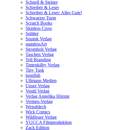
Schnell & Steiner
Schreiber & Leser
Schreiber & Leser: Alles Gute!
Schwarzer Turm
Scratch Books
Skinless Crow
Splitter
Squink Verlag
stainlessArt
Stromboli Verlag
Taschen Verlag
Tell Branding
Tintenkilby Verlag
Tiny Tusk
toonfish
Ullmann Medien
Unser Verlag
Ventil Verlag
Verlag Angelika Hörnig
Vermes-Verlag
Weissblech
Wick Comics
Wildfeuer Verlag
YUCCA Filmproduktion
Zack Edition