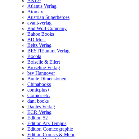
ART:9
Atlantis Verlag
Atomax
Austrian Superheroes
avant-verlag
Bad Wolf Company
Bahoe Books
BD Must
Beltz Verlag
BESTIEunlmt Verlag
Bocola
Boiselle & Ellert
Bröseline Verlag
bsv Hannover
Bunte Dimensionen
Chinabooks
comicplus+
Comics etc.
dani books
Dantes Verlag
ECR-Verlag
Edition 52
Edition Ars Tempus
Edition Comicographie
Edition Comics & Mehr