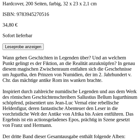
Hardcover, 200 Seiten, farbig, 32 x 23 x 2,1 cm
ISBN: 9783945270516
34,80 €
Sofort lieferbar
Leseprobe anzeigen
Wann gehen Geschichten in Legenden über? Und an welchem
Punkt gelingt es der Fiktion, an die Realität anzuknüpfen? In genau
diesem magischen Zwischenraum entfalten sich die Geschehnisse
um Jugurtha, den Prinzen von Numidien, der im 2. Jahrhundert v.
Chr. das mächtige antike Rom ins wanken brachte.
Inspiriert durch zahlreiche numidische Legenden und aus dem Werk
des römischen Geschichtenschreibers Sallustius Bellum Iugurthinum
schöpfend, präsentiert uns Jean-Luc Vernal eine rebellische
Heldenfigur, deren fantastische Abenteuer den Leser in die
vorchristliche Welt der Antike von Afrika bis Asien entführen. Das
Ergebnis ist ein actionsgeladenes Epos, prächtig in Szene gesetzt
von Franz und Hermann.
Der dritte Band dieser Gesamtausgabe enthält folgende Alben: