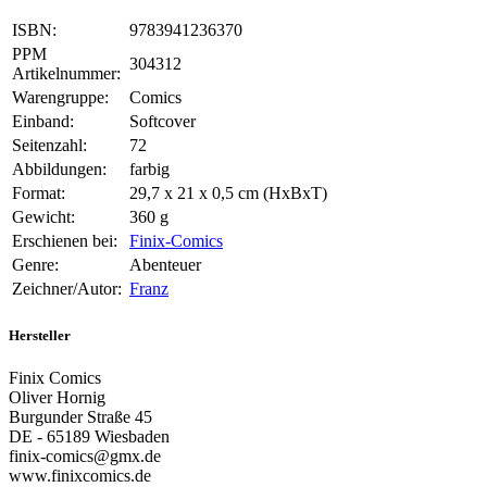
ISBN:
9783941236370
PPM
304312
Artikelnummer:
Warengruppe:
Comics
Einband:
Softcover
Seitenzahl:
72
Abbildungen:
farbig
Format:
29,7 x 21 x 0,5 cm (HxBxT)
Gewicht:
360 g
Erschienen bei:
Finix-Comics
Genre:
Abenteuer
Zeichner/Autor:
Franz
Hersteller
Finix Comics
Oliver Hornig
Burgunder Straße 45
DE - 65189 Wiesbaden
finix-comics@gmx.de
www.finixcomics.de