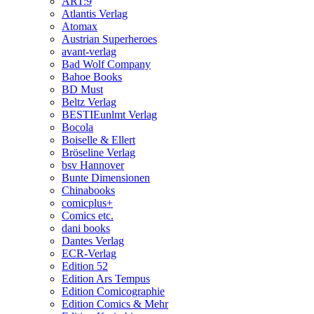
ART:9
Atlantis Verlag
Atomax
Austrian Superheroes
avant-verlag
Bad Wolf Company
Bahoe Books
BD Must
Beltz Verlag
BESTIEunlmt Verlag
Bocola
Boiselle & Ellert
Bröseline Verlag
bsv Hannover
Bunte Dimensionen
Chinabooks
comicplus+
Comics etc.
dani books
Dantes Verlag
ECR-Verlag
Edition 52
Edition Ars Tempus
Edition Comicographie
Edition Comics & Mehr