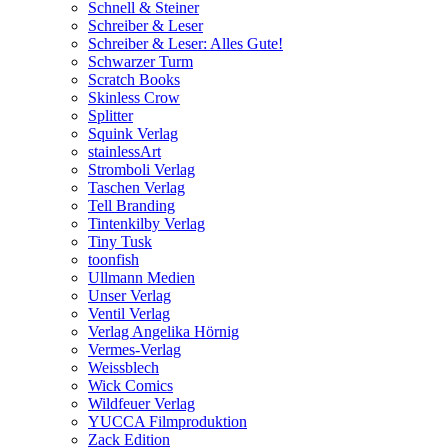
Schnell & Steiner
Schreiber & Leser
Schreiber & Leser: Alles Gute!
Schwarzer Turm
Scratch Books
Skinless Crow
Splitter
Squink Verlag
stainlessArt
Stromboli Verlag
Taschen Verlag
Tell Branding
Tintenkilby Verlag
Tiny Tusk
toonfish
Ullmann Medien
Unser Verlag
Ventil Verlag
Verlag Angelika Hörnig
Vermes-Verlag
Weissblech
Wick Comics
Wildfeuer Verlag
YUCCA Filmproduktion
Zack Edition