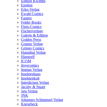
Edition Kwimbi
Epsilon
Erko-Verlag
Ewald Comics
Fanpro
Felder Books
Finix-Comics
Fischerverlage
Galerie & Edition
Golden Press
Granus Verlag
Gringo Comics
Hannibal Verlag
Hinstorff
ICOM
ilovecomics
Impian Verlag
Insektenhaus
Insektenkult
Interdictum Verlag
Jacoby & Stuart
Jaja Verlag
JNK
Johannes Schimmsel Verlag
Knesebeck