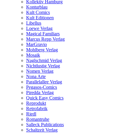
Kollektiv Hamburg
Konturblau
Kult Comics
Kult Editionen
Libellus
Loewe Verlag
Magical Familiars
Marcus Repp Verlag
MarGravio
Mohlberg Verlag
Mosaik
Naglschmid Verlag
Nichtlustig Verlag
Nomen Verlag
Nona Arte
Parallelallee Verlag
Pegasos-Comics
Piredda Verlag
Quick Easy Comics
Reprodukt
Retrofabrik
Riedl
Romantruhe
Salleck Publications
Schaltzeit Verlag