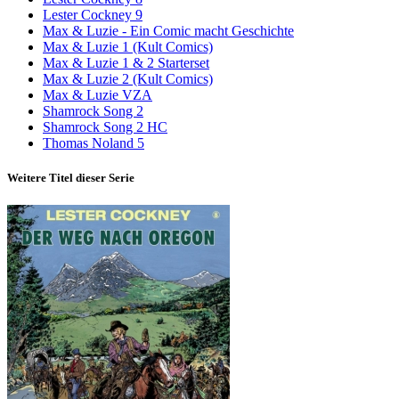
Lester Cockney 9
Max & Luzie - Ein Comic macht Geschichte
Max & Luzie 1 (Kult Comics)
Max & Luzie 1 & 2 Starterset
Max & Luzie 2 (Kult Comics)
Max & Luzie VZA
Shamrock Song 2
Shamrock Song 2 HC
Thomas Noland 5
Weitere Titel dieser Serie