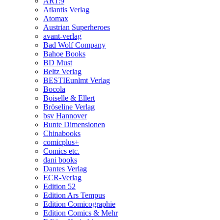
ART:9
Atlantis Verlag
Atomax
Austrian Superheroes
avant-verlag
Bad Wolf Company
Bahoe Books
BD Must
Beltz Verlag
BESTIEunlmt Verlag
Bocola
Boiselle & Ellert
Bröseline Verlag
bsv Hannover
Bunte Dimensionen
Chinabooks
comicplus+
Comics etc.
dani books
Dantes Verlag
ECR-Verlag
Edition 52
Edition Ars Tempus
Edition Comicographie
Edition Comics & Mehr