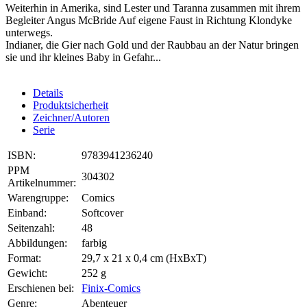
Weiterhin in Amerika, sind Lester und Taranna zusammen mit ihrem
Begleiter Angus McBride Auf eigene Faust in Richtung Klondyke
unterwegs.
Indianer, die Gier nach Gold und der Raubbau an der Natur bringen
sie und ihr kleines Baby in Gefahr...
Details
Produktsicherheit
Zeichner/Autoren
Serie
ISBN:
9783941236240
PPM
304302
Artikelnummer:
Warengruppe:
Comics
Einband:
Softcover
Seitenzahl:
48
Abbildungen:
farbig
Format:
29,7 x 21 x 0,4 cm (HxBxT)
Gewicht:
252 g
Erschienen bei:
Finix-Comics
Genre:
Abenteuer