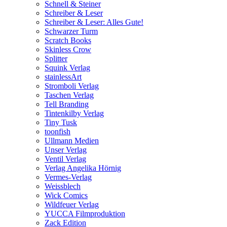
Schnell & Steiner
Schreiber & Leser
Schreiber & Leser: Alles Gute!
Schwarzer Turm
Scratch Books
Skinless Crow
Splitter
Squink Verlag
stainlessArt
Stromboli Verlag
Taschen Verlag
Tell Branding
Tintenkilby Verlag
Tiny Tusk
toonfish
Ullmann Medien
Unser Verlag
Ventil Verlag
Verlag Angelika Hörnig
Vermes-Verlag
Weissblech
Wick Comics
Wildfeuer Verlag
YUCCA Filmproduktion
Zack Edition