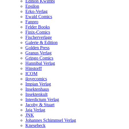
Edition Kwimbi
Epsilon
Erko-Verlag
Ewald Comics
Fanpro
Felder Books
Finix-Comics
Fischerverlage
Galerie & Edition
Golden Press
Granus Verlag
Gringo Comics
Hannibal Verlag
Hinstorff
ICOM
ilovecomics
Impian Verlag
Insektenhaus
Insektenkult
Interdictum Verlag
Jacoby & Stuart
Jaja Verlag
JNK
Johannes Schimmsel Verlag
Knesebeck