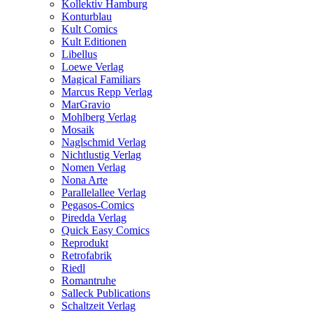
Kollektiv Hamburg
Konturblau
Kult Comics
Kult Editionen
Libellus
Loewe Verlag
Magical Familiars
Marcus Repp Verlag
MarGravio
Mohlberg Verlag
Mosaik
Naglschmid Verlag
Nichtlustig Verlag
Nomen Verlag
Nona Arte
Parallelallee Verlag
Pegasos-Comics
Piredda Verlag
Quick Easy Comics
Reprodukt
Retrofabrik
Riedl
Romantruhe
Salleck Publications
Schaltzeit Verlag