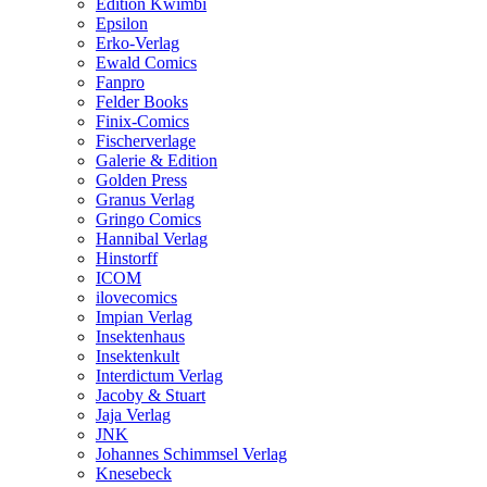
Edition Kwimbi
Epsilon
Erko-Verlag
Ewald Comics
Fanpro
Felder Books
Finix-Comics
Fischerverlage
Galerie & Edition
Golden Press
Granus Verlag
Gringo Comics
Hannibal Verlag
Hinstorff
ICOM
ilovecomics
Impian Verlag
Insektenhaus
Insektenkult
Interdictum Verlag
Jacoby & Stuart
Jaja Verlag
JNK
Johannes Schimmsel Verlag
Knesebeck