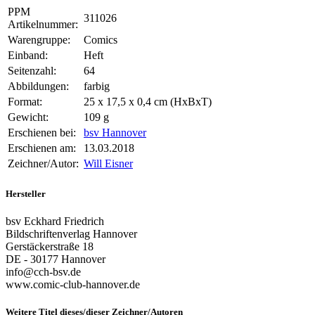
PPM
311026
Artikelnummer:
Warengruppe:
Comics
Einband:
Heft
Seitenzahl:
64
Abbildungen:
farbig
Format:
25 x 17,5 x 0,4 cm (HxBxT)
Gewicht:
109 g
Erschienen bei:
bsv Hannover
Erschienen am:
13.03.2018
Zeichner/Autor:
Will Eisner
Hersteller
bsv Eckhard Friedrich
Bildschriftenverlag Hannover
Gerstäckerstraße 18
DE - 30177 Hannover
info@cch-bsv.de
www.comic-club-hannover.de
Weitere Titel dieses/dieser Zeichner/Autoren