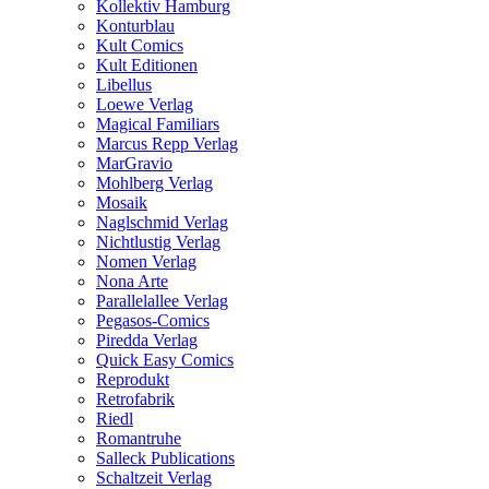
Kollektiv Hamburg
Konturblau
Kult Comics
Kult Editionen
Libellus
Loewe Verlag
Magical Familiars
Marcus Repp Verlag
MarGravio
Mohlberg Verlag
Mosaik
Naglschmid Verlag
Nichtlustig Verlag
Nomen Verlag
Nona Arte
Parallelallee Verlag
Pegasos-Comics
Piredda Verlag
Quick Easy Comics
Reprodukt
Retrofabrik
Riedl
Romantruhe
Salleck Publications
Schaltzeit Verlag