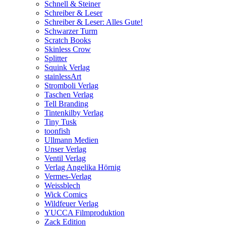
Schnell & Steiner
Schreiber & Leser
Schreiber & Leser: Alles Gute!
Schwarzer Turm
Scratch Books
Skinless Crow
Splitter
Squink Verlag
stainlessArt
Stromboli Verlag
Taschen Verlag
Tell Branding
Tintenkilby Verlag
Tiny Tusk
toonfish
Ullmann Medien
Unser Verlag
Ventil Verlag
Verlag Angelika Hörnig
Vermes-Verlag
Weissblech
Wick Comics
Wildfeuer Verlag
YUCCA Filmproduktion
Zack Edition