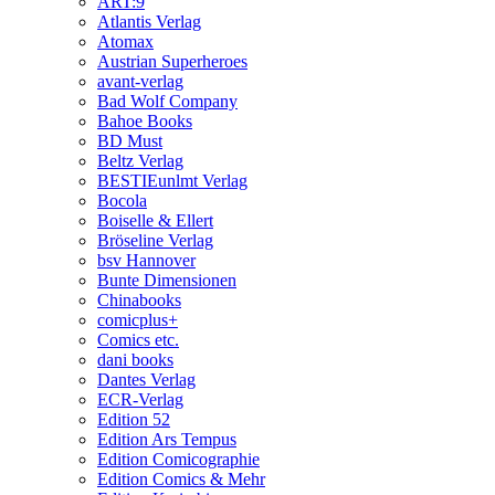
ART:9
Atlantis Verlag
Atomax
Austrian Superheroes
avant-verlag
Bad Wolf Company
Bahoe Books
BD Must
Beltz Verlag
BESTIEunlmt Verlag
Bocola
Boiselle & Ellert
Bröseline Verlag
bsv Hannover
Bunte Dimensionen
Chinabooks
comicplus+
Comics etc.
dani books
Dantes Verlag
ECR-Verlag
Edition 52
Edition Ars Tempus
Edition Comicographie
Edition Comics & Mehr