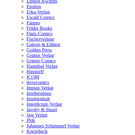
Edition Kwimbi
Epsilon
Erko-Verlag
Ewald Comics
Fanpro
Felder Books
Finix-Comics
Fischerverlage
Galerie & Edition
Golden Press
Granus Verlag
Gringo Comics
Hannibal Verlag
Hinstorff
ICOM
ilovecomics
Impian Verlag
Insektenhaus
Insektenkult
Interdictum Verlag
Jacoby & Stuart
Jaja Verlag
JNK
Johannes Schimmsel Verlag
Knesebeck