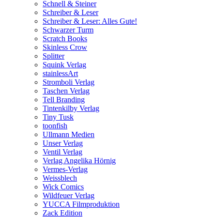
Schnell & Steiner
Schreiber & Leser
Schreiber & Leser: Alles Gute!
Schwarzer Turm
Scratch Books
Skinless Crow
Splitter
Squink Verlag
stainlessArt
Stromboli Verlag
Taschen Verlag
Tell Branding
Tintenkilby Verlag
Tiny Tusk
toonfish
Ullmann Medien
Unser Verlag
Ventil Verlag
Verlag Angelika Hörnig
Vermes-Verlag
Weissblech
Wick Comics
Wildfeuer Verlag
YUCCA Filmproduktion
Zack Edition