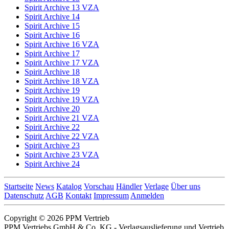
Spirit Archive 13 VZA
Spirit Archive 14
Spirit Archive 15
Spirit Archive 16
Spirit Archive 16 VZA
Spirit Archive 17
Spirit Archive 17 VZA
Spirit Archive 18
Spirit Archive 18 VZA
Spirit Archive 19
Spirit Archive 19 VZA
Spirit Archive 20
Spirit Archive 21 VZA
Spirit Archive 22
Spirit Archive 22 VZA
Spirit Archive 23
Spirit Archive 23 VZA
Spirit Archive 24
Startseite
News
Katalog
Vorschau
Händler
Verlage
Über uns
Datenschutz
AGB
Kontakt
Impressum
Anmelden
Copyright © 2026 PPM Vertrieb
PPM Vertriebs GmbH & Co. KG - Verlagsauslieferung und Vertrieb