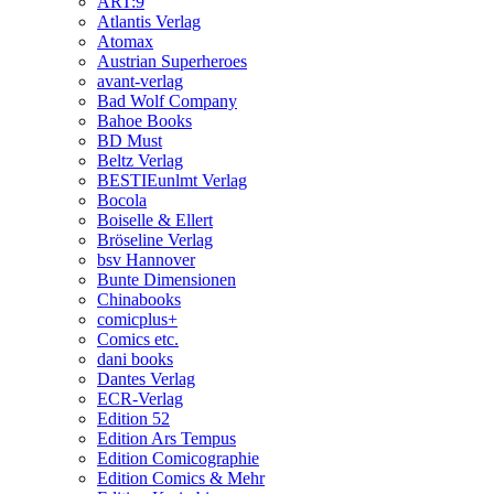
ART:9
Atlantis Verlag
Atomax
Austrian Superheroes
avant-verlag
Bad Wolf Company
Bahoe Books
BD Must
Beltz Verlag
BESTIEunlmt Verlag
Bocola
Boiselle & Ellert
Bröseline Verlag
bsv Hannover
Bunte Dimensionen
Chinabooks
comicplus+
Comics etc.
dani books
Dantes Verlag
ECR-Verlag
Edition 52
Edition Ars Tempus
Edition Comicographie
Edition Comics & Mehr