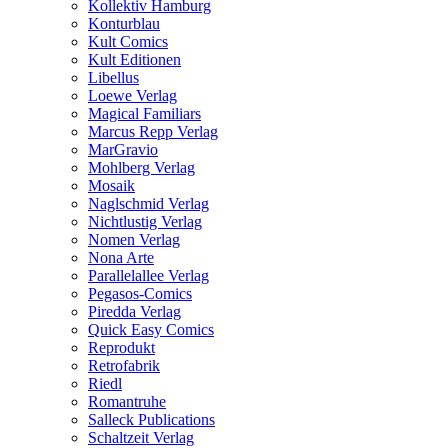
Kollektiv Hamburg
Konturblau
Kult Comics
Kult Editionen
Libellus
Loewe Verlag
Magical Familiars
Marcus Repp Verlag
MarGravio
Mohlberg Verlag
Mosaik
Naglschmid Verlag
Nichtlustig Verlag
Nomen Verlag
Nona Arte
Parallelallee Verlag
Pegasos-Comics
Piredda Verlag
Quick Easy Comics
Reprodukt
Retrofabrik
Riedl
Romantruhe
Salleck Publications
Schaltzeit Verlag