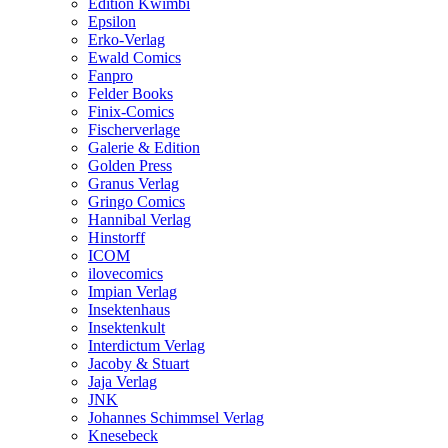
Edition Kwimbi
Epsilon
Erko-Verlag
Ewald Comics
Fanpro
Felder Books
Finix-Comics
Fischerverlage
Galerie & Edition
Golden Press
Granus Verlag
Gringo Comics
Hannibal Verlag
Hinstorff
ICOM
ilovecomics
Impian Verlag
Insektenhaus
Insektenkult
Interdictum Verlag
Jacoby & Stuart
Jaja Verlag
JNK
Johannes Schimmsel Verlag
Knesebeck