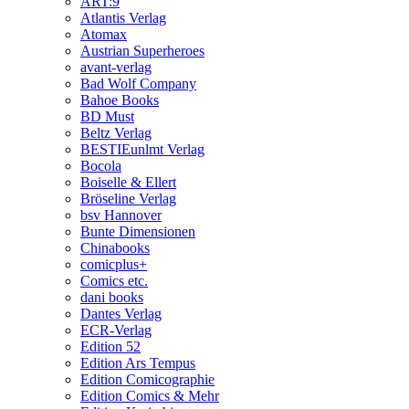
ART:9
Atlantis Verlag
Atomax
Austrian Superheroes
avant-verlag
Bad Wolf Company
Bahoe Books
BD Must
Beltz Verlag
BESTIEunlmt Verlag
Bocola
Boiselle & Ellert
Bröseline Verlag
bsv Hannover
Bunte Dimensionen
Chinabooks
comicplus+
Comics etc.
dani books
Dantes Verlag
ECR-Verlag
Edition 52
Edition Ars Tempus
Edition Comicographie
Edition Comics & Mehr