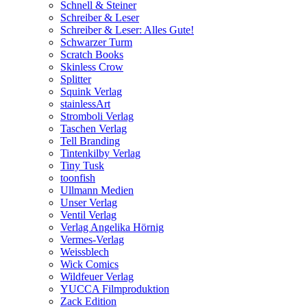
Schnell & Steiner
Schreiber & Leser
Schreiber & Leser: Alles Gute!
Schwarzer Turm
Scratch Books
Skinless Crow
Splitter
Squink Verlag
stainlessArt
Stromboli Verlag
Taschen Verlag
Tell Branding
Tintenkilby Verlag
Tiny Tusk
toonfish
Ullmann Medien
Unser Verlag
Ventil Verlag
Verlag Angelika Hörnig
Vermes-Verlag
Weissblech
Wick Comics
Wildfeuer Verlag
YUCCA Filmproduktion
Zack Edition