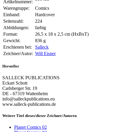
Artikelnummer:
Warengruppe:
Comics
Einband:
Hardcover
Seitenzahl:
224
Abbildungen:
farbig
Format:
26,5 x 18 x 2,5 cm (HxBxT)
Gewicht:
836 g
Erschienen bei:
Salleck
Zeichner/Autor:
Will Eisner
Hersteller
SALLECK PUBLICATIONS
Eckart Schott
Carlsberger Str. 19
DE - 67319 Wattenheim
info@salleckpublications.eu
www.salleck-publications.de
Weitere Titel dieses/dieser Zeichner/Autoren
Planet Comics 02