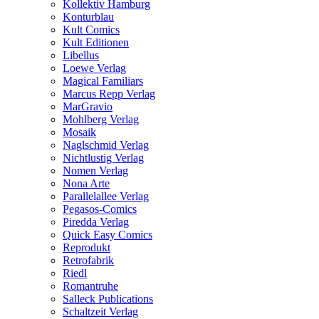
Kollektiv Hamburg
Konturblau
Kult Comics
Kult Editionen
Libellus
Loewe Verlag
Magical Familiars
Marcus Repp Verlag
MarGravio
Mohlberg Verlag
Mosaik
Naglschmid Verlag
Nichtlustig Verlag
Nomen Verlag
Nona Arte
Parallelallee Verlag
Pegasos-Comics
Piredda Verlag
Quick Easy Comics
Reprodukt
Retrofabrik
Riedl
Romantruhe
Salleck Publications
Schaltzeit Verlag