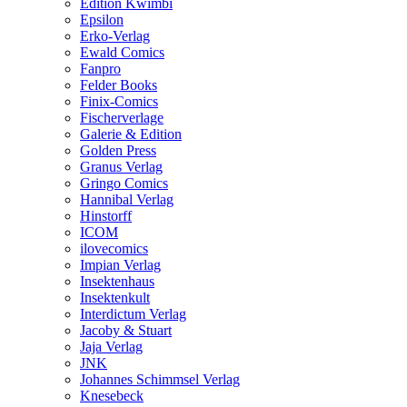
Edition Kwimbi
Epsilon
Erko-Verlag
Ewald Comics
Fanpro
Felder Books
Finix-Comics
Fischerverlage
Galerie & Edition
Golden Press
Granus Verlag
Gringo Comics
Hannibal Verlag
Hinstorff
ICOM
ilovecomics
Impian Verlag
Insektenhaus
Insektenkult
Interdictum Verlag
Jacoby & Stuart
Jaja Verlag
JNK
Johannes Schimmsel Verlag
Knesebeck