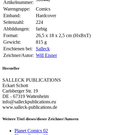
Artikelnummer:
Warengruppe:
Comics
Einband:
Hardcover
Seitenzahl:
224
Abbildungen:
farbig
Format:
26,5 x 18 x 2,5 cm (HxBxT)
Gewicht:
815 g
Erschienen bei:
Salleck
Zeichner/Autor:
Will Eisner
Hersteller
SALLECK PUBLICATIONS
Eckart Schott
Carlsberger Str. 19
DE - 67319 Wattenheim
info@salleckpublications.eu
www.salleck-publications.de
Weitere Titel dieses/dieser Zeichner/Autoren
Planet Comics 02