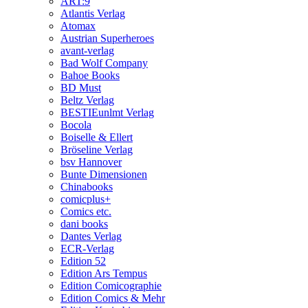
ART:9
Atlantis Verlag
Atomax
Austrian Superheroes
avant-verlag
Bad Wolf Company
Bahoe Books
BD Must
Beltz Verlag
BESTIEunlmt Verlag
Bocola
Boiselle & Ellert
Bröseline Verlag
bsv Hannover
Bunte Dimensionen
Chinabooks
comicplus+
Comics etc.
dani books
Dantes Verlag
ECR-Verlag
Edition 52
Edition Ars Tempus
Edition Comicographie
Edition Comics & Mehr