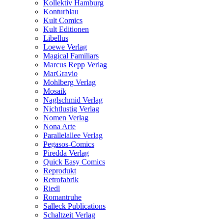
Kollektiv Hamburg
Konturblau
Kult Comics
Kult Editionen
Libellus
Loewe Verlag
Magical Familiars
Marcus Repp Verlag
MarGravio
Mohlberg Verlag
Mosaik
Naglschmid Verlag
Nichtlustig Verlag
Nomen Verlag
Nona Arte
Parallelallee Verlag
Pegasos-Comics
Piredda Verlag
Quick Easy Comics
Reprodukt
Retrofabrik
Riedl
Romantruhe
Salleck Publications
Schaltzeit Verlag