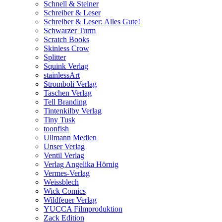
Schnell & Steiner
Schreiber & Leser
Schreiber & Leser: Alles Gute!
Schwarzer Turm
Scratch Books
Skinless Crow
Splitter
Squink Verlag
stainlessArt
Stromboli Verlag
Taschen Verlag
Tell Branding
Tintenkilby Verlag
Tiny Tusk
toonfish
Ullmann Medien
Unser Verlag
Ventil Verlag
Verlag Angelika Hörnig
Vermes-Verlag
Weissblech
Wick Comics
Wildfeuer Verlag
YUCCA Filmproduktion
Zack Edition