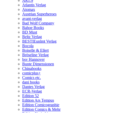
ART:9
Atlantis Verlag
Atomax
Austrian Superheroes
avant-verlag
Bad Wolf Company
Bahoe Books
BD Must
Beltz Verlag
BESTIEunlmt Verlag
Bocola
Boiselle & Ellert
Bröseline Verlag
bsv Hannover
Bunte Dimensionen
Chinabooks
comicplus+
Comics etc.
dani books
Dantes Verlag
ECR-Verlag
Edition 52
Edition Ars Tempus
Edition Comicographie
Edition Comics & Mehr