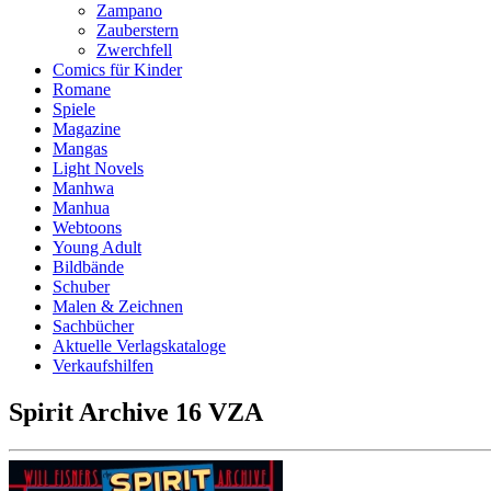
Zampano
Zauberstern
Zwerchfell
Comics für Kinder
Romane
Spiele
Magazine
Mangas
Light Novels
Manhwa
Manhua
Webtoons
Young Adult
Bildbände
Schuber
Malen & Zeichnen
Sachbücher
Aktuelle Verlagskataloge
Verkaufshilfen
Spirit Archive 16 VZA