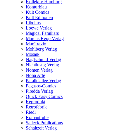
Kollektiv Hamburg
Konturblau
Kult Comics
Kult Editionen
Libellus
Loewe Verlag
Magical Familiars
Marcus Repp Verlag
MarGravio
Mohlberg Verlag
Mosaik
Naglschmid Verlag
Nichtlustig Verlag
Nomen Verlag
Nona Arte
Parallelallee Verlag
Pegasos-Comics
Piredda Verlag
Quick Easy Comics
Reprodukt
Retrofabrik
Riedl
Romantruhe
Salleck Publications
Schaltzeit Verlag