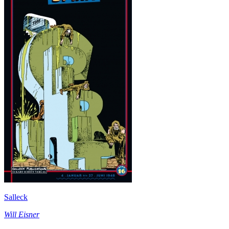
Salleck
Will Eisner