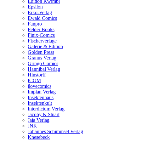
Edition Kwimbi
Epsilon
Erko-Verlag
Ewald Comics
Fanpro
Felder Books
Finix-Comics
Fischerverlage
Galerie & Edition
Golden Press
Granus Verlag
Gringo Comics
Hannibal Verlag
Hinstorff
ICOM
ilovecomics
Impian Verlag
Insektenhaus
Insektenkult
Interdictum Verlag
Jacoby & Stuart
Jaja Verlag
JNK
Johannes Schimmsel Verlag
Knesebeck