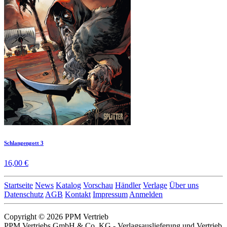
Schlangengott 3
16,00 €
Startseite
News
Katalog
Vorschau
Händler
Verlage
Über uns
Datenschutz
AGB
Kontakt
Impressum
Anmelden
Copyright © 2026 PPM Vertrieb
PPM Vertriebs GmbH & Co. KG - Verlagsauslieferung und Vertrieb