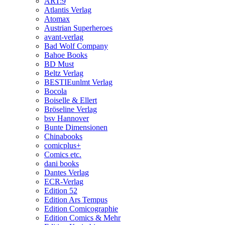
ART:9
Atlantis Verlag
Atomax
Austrian Superheroes
avant-verlag
Bad Wolf Company
Bahoe Books
BD Must
Beltz Verlag
BESTIEunlmt Verlag
Bocola
Boiselle & Ellert
Bröseline Verlag
bsv Hannover
Bunte Dimensionen
Chinabooks
comicplus+
Comics etc.
dani books
Dantes Verlag
ECR-Verlag
Edition 52
Edition Ars Tempus
Edition Comicographie
Edition Comics & Mehr