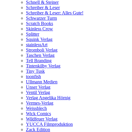
Schnell & Steiner
Schreiber & Leser
Schreiber & Leser: Alles Gute!
Schwarzer Turm
Scratch Books
Skinless Crow
Splitter
Squink Verlag
stainlessArt
Stromboli Verlag
Taschen Verlag
Tell Branding
Tintenkilby Verlag
Tiny Tusk
toonfish
Ullmann Medien
Unser Verlag
Ventil Verlag
Verlag Angelika Hörnig
Vermes-Verlag
Weissblech
Wick Comics
Wildfeuer Verlag
YUCCA Filmproduktion
Zack Edition