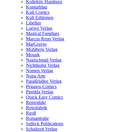
Kollektiv Hamburg
Konturblau
Kult Comics
Kult Editionen
Libellus
Loewe Verlag
Magical Familiars
Marcus Repp Verlag
MarGravio
Mohlberg Verlag
Mosaik
Naglschmid Verlag
Nichtlustig Verlag
Nomen Verlag
Nona Arte
Parallelallee Verlag
Pegasos-Comics
Piredda Verlag
Quick Easy Comics
Reprodukt
Retrofabrik
Riedl
Romantruhe
Salleck Publications
Schaltzeit Verlag