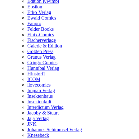
Edition Kwimbi
Epsilon
Erko-Verlag
Ewald Comics
Fanpro
Felder Books
Finix-Comics
Fischerverlage
Galerie & Edition
Golden Press
Granus Verlag
Gringo Comics
Hannibal Verlag
Hinstorff
ICOM
ilovecomics
Impian Verlag
Insektenhaus
Insektenkult
Interdictum Verlag
Jacoby & Stuart
Jaja Verlag
JNK
Johannes Schimmsel Verlag
Knesebeck