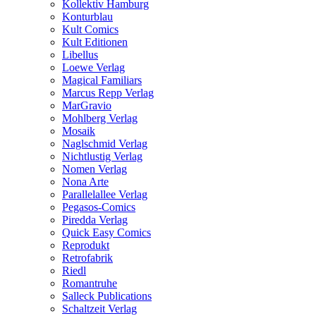
Kollektiv Hamburg
Konturblau
Kult Comics
Kult Editionen
Libellus
Loewe Verlag
Magical Familiars
Marcus Repp Verlag
MarGravio
Mohlberg Verlag
Mosaik
Naglschmid Verlag
Nichtlustig Verlag
Nomen Verlag
Nona Arte
Parallelallee Verlag
Pegasos-Comics
Piredda Verlag
Quick Easy Comics
Reprodukt
Retrofabrik
Riedl
Romantruhe
Salleck Publications
Schaltzeit Verlag