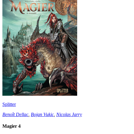
Splitter
Benoît Dellac
,
Bojan Vukic
,
Nicolas Jarry
Magier 4