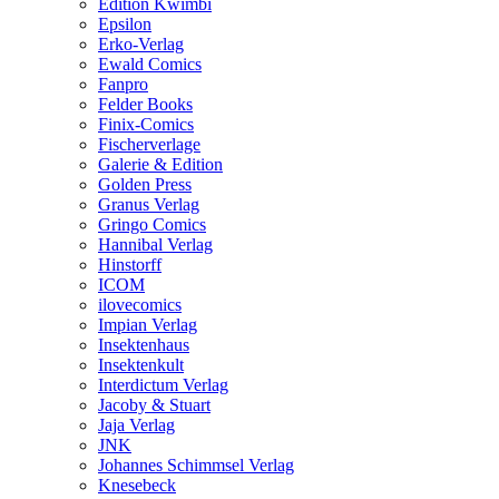
Edition Kwimbi
Epsilon
Erko-Verlag
Ewald Comics
Fanpro
Felder Books
Finix-Comics
Fischerverlage
Galerie & Edition
Golden Press
Granus Verlag
Gringo Comics
Hannibal Verlag
Hinstorff
ICOM
ilovecomics
Impian Verlag
Insektenhaus
Insektenkult
Interdictum Verlag
Jacoby & Stuart
Jaja Verlag
JNK
Johannes Schimmsel Verlag
Knesebeck