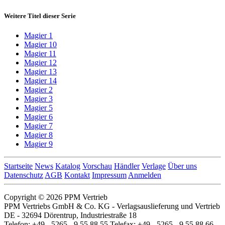
Weitere Titel dieser Serie
Magier 1
Magier 10
Magier 11
Magier 12
Magier 13
Magier 14
Magier 2
Magier 3
Magier 5
Magier 6
Magier 7
Magier 8
Magier 9
Startseite
News
Katalog
Vorschau
Händler
Verlage
Über uns
Datenschutz
AGB
Kontakt
Impressum
Anmelden
Copyright © 2026 PPM Vertrieb
PPM Vertriebs GmbH & Co. KG - Verlagsauslieferung und Vertrieb
DE - 32694 Dörentrup, Industriestraße 18
Telefon: +49 - 5265 - 9 55 88 55 Telefax: +49 - 5265 - 9 55 88 66