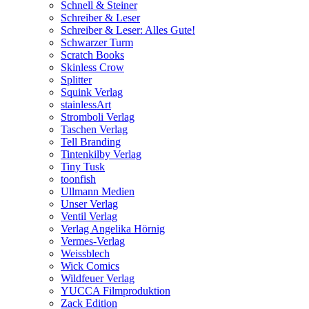
Schnell & Steiner
Schreiber & Leser
Schreiber & Leser: Alles Gute!
Schwarzer Turm
Scratch Books
Skinless Crow
Splitter
Squink Verlag
stainlessArt
Stromboli Verlag
Taschen Verlag
Tell Branding
Tintenkilby Verlag
Tiny Tusk
toonfish
Ullmann Medien
Unser Verlag
Ventil Verlag
Verlag Angelika Hörnig
Vermes-Verlag
Weissblech
Wick Comics
Wildfeuer Verlag
YUCCA Filmproduktion
Zack Edition