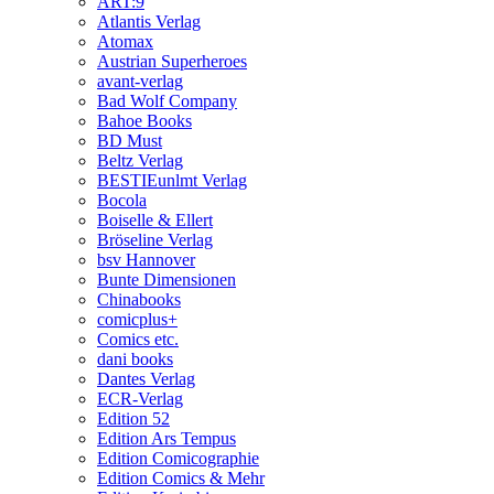
ART:9
Atlantis Verlag
Atomax
Austrian Superheroes
avant-verlag
Bad Wolf Company
Bahoe Books
BD Must
Beltz Verlag
BESTIEunlmt Verlag
Bocola
Boiselle & Ellert
Bröseline Verlag
bsv Hannover
Bunte Dimensionen
Chinabooks
comicplus+
Comics etc.
dani books
Dantes Verlag
ECR-Verlag
Edition 52
Edition Ars Tempus
Edition Comicographie
Edition Comics & Mehr