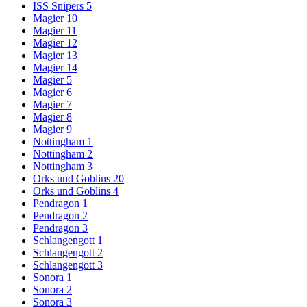
ISS Snipers 5
Magier 10
Magier 11
Magier 12
Magier 13
Magier 14
Magier 5
Magier 6
Magier 7
Magier 8
Magier 9
Nottingham 1
Nottingham 2
Nottingham 3
Orks und Goblins 20
Orks und Goblins 4
Pendragon 1
Pendragon 2
Pendragon 3
Schlangengott 1
Schlangengott 2
Schlangengott 3
Sonora 1
Sonora 2
Sonora 3