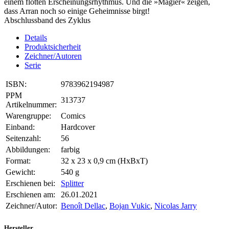
einem flotten Erscheinungsrhythmus. Und die »Magier« zeigen,
dass Arran noch so einige Geheimnisse birgt!
Abschlussband des Zyklus
Details
Produktsicherheit
Zeichner/Autoren
Serie
ISBN:
9783962194987
PPM
313737
Artikelnummer:
Warengruppe:
Comics
Einband:
Hardcover
Seitenzahl:
56
Abbildungen:
farbig
Format:
32 x 23 x 0,9 cm (HxBxT)
Gewicht:
540 g
Erschienen bei:
Splitter
Erschienen am:
26.01.2021
Zeichner/Autor:
Benoît Dellac
,
Bojan Vukic
,
Nicolas Jarry
Hersteller