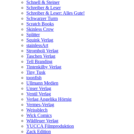
Schnell & Steiner
Schreiber & Leser
Schreiber & Leser: Alles Gute!
Schwarzer Turm
Scratch Books
Skinless Crow
Splitter
Squink Verlag
stainlessArt
Stromboli Verlag
Taschen Verlag
Tell Branding
Tintenkilby Verlag
Tiny Tusk
toonfish
Ullmann Medien
Unser Verlag
Ventil Verlag
Verlag Angelika Hörnig
Vermes-Verlag
Weissblech
Wick Comics
Wildfeuer Verlag
YUCCA Filmproduktion
Zack Edition