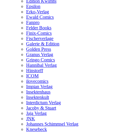
Edition Kwimbi
Epsilon
Erko-Verlag
Ewald Comics
Fanpro
Felder Books
Finix-Comics
Fischerverlage
Galerie & Edition
Golden Press
Granus Verlag
Gringo Comics
Hannibal Verlag
Hinstorff
ICOM
ilovecomics
Impian Verlag
Insektenhaus
Insektenkult
Interdictum Verlag
Jacoby & Stuart
Jaja Verlag
JNK
Johannes Schimmsel Verlag
Knesebeck