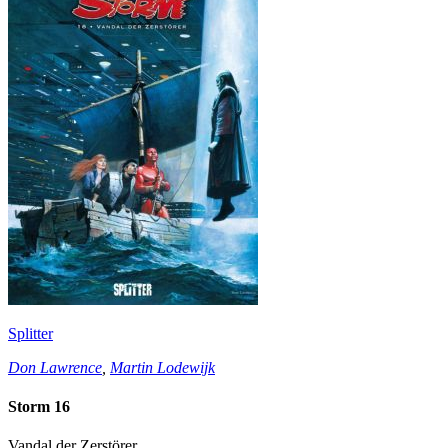
Splitter
Don Lawrence
,
Martin Lodewijk
Storm 16
Vandal der Zerstörer