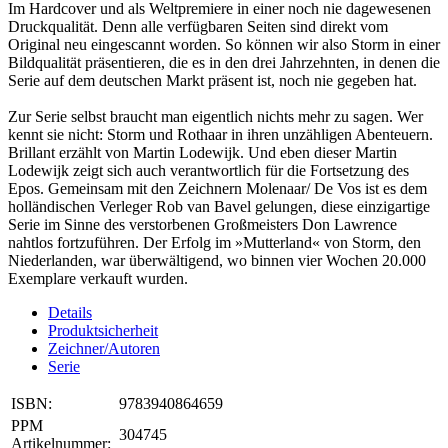
Im Hardcover und als Weltpremiere in einer noch nie dagewesenen
Druckqualität. Denn alle verfügbaren Seiten sind direkt vom
Original neu eingescannt worden. So können wir also Storm in einer
Bildqualität präsentieren, die es in den drei Jahrzehnten, in denen die
Serie auf dem deutschen Markt präsent ist, noch nie gegeben hat.
Zur Serie selbst braucht man eigentlich nichts mehr zu sagen. Wer
kennt sie nicht: Storm und Rothaar in ihren unzähligen Abenteuern.
Brillant erzählt von Martin Lodewijk. Und eben dieser Martin
Lodewijk zeigt sich auch verantwortlich für die Fortsetzung des
Epos. Gemeinsam mit den Zeichnern Molenaar/ De Vos ist es dem
holländischen Verleger Rob van Bavel gelungen, diese einzigartige
Serie im Sinne des verstorbenen Großmeisters Don Lawrence
nahtlos fortzuführen. Der Erfolg im »Mutterland« von Storm, den
Niederlanden, war überwältigend, wo binnen vier Wochen 20.000
Exemplare verkauft wurden.
Details
Produktsicherheit
Zeichner/Autoren
Serie
ISBN:
9783940864659
PPM
304745
Artikelnummer: