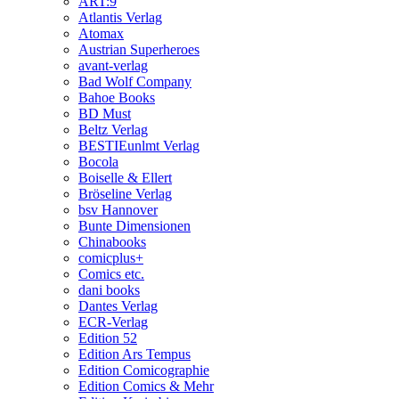
ART:9
Atlantis Verlag
Atomax
Austrian Superheroes
avant-verlag
Bad Wolf Company
Bahoe Books
BD Must
Beltz Verlag
BESTIEunlmt Verlag
Bocola
Boiselle & Ellert
Bröseline Verlag
bsv Hannover
Bunte Dimensionen
Chinabooks
comicplus+
Comics etc.
dani books
Dantes Verlag
ECR-Verlag
Edition 52
Edition Ars Tempus
Edition Comicographie
Edition Comics & Mehr