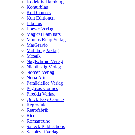
Kollektiv Hamburg
Konturblau
Kult Comics
Kult Editionen
Libellus
Loewe Verlag
Magical Familiars
Marcus Repp Verlag
MarGravio
Mohlberg Verlag
Mosaik
Naglschmid Verlag
Nichtlustig Verlag
Nomen Verlag
Nona Arte
Parallelallee Verlag
Pegasos-Comics
Piredda Verlag
Quick Easy Comics
Reprodukt
Retrofabrik
Riedl
Romantruhe
Salleck Publications
Schaltzeit Verlag