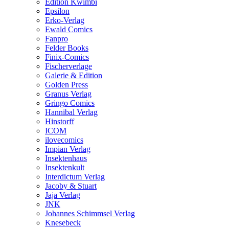
Edition Kwimbi
Epsilon
Erko-Verlag
Ewald Comics
Fanpro
Felder Books
Finix-Comics
Fischerverlage
Galerie & Edition
Golden Press
Granus Verlag
Gringo Comics
Hannibal Verlag
Hinstorff
ICOM
ilovecomics
Impian Verlag
Insektenhaus
Insektenkult
Interdictum Verlag
Jacoby & Stuart
Jaja Verlag
JNK
Johannes Schimmsel Verlag
Knesebeck