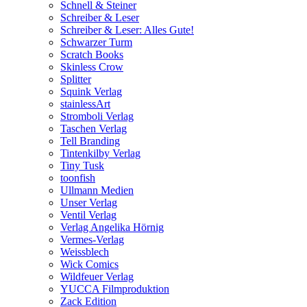
Schnell & Steiner
Schreiber & Leser
Schreiber & Leser: Alles Gute!
Schwarzer Turm
Scratch Books
Skinless Crow
Splitter
Squink Verlag
stainlessArt
Stromboli Verlag
Taschen Verlag
Tell Branding
Tintenkilby Verlag
Tiny Tusk
toonfish
Ullmann Medien
Unser Verlag
Ventil Verlag
Verlag Angelika Hörnig
Vermes-Verlag
Weissblech
Wick Comics
Wildfeuer Verlag
YUCCA Filmproduktion
Zack Edition