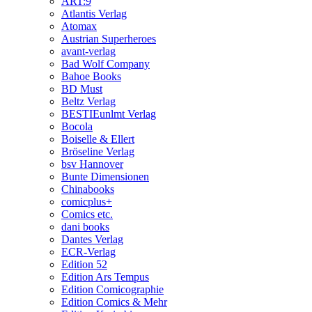
ART:9
Atlantis Verlag
Atomax
Austrian Superheroes
avant-verlag
Bad Wolf Company
Bahoe Books
BD Must
Beltz Verlag
BESTIEunlmt Verlag
Bocola
Boiselle & Ellert
Bröseline Verlag
bsv Hannover
Bunte Dimensionen
Chinabooks
comicplus+
Comics etc.
dani books
Dantes Verlag
ECR-Verlag
Edition 52
Edition Ars Tempus
Edition Comicographie
Edition Comics & Mehr