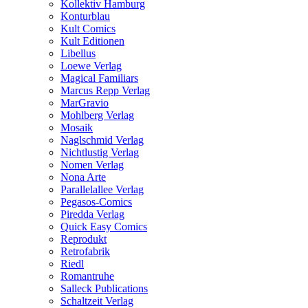
Kollektiv Hamburg
Konturblau
Kult Comics
Kult Editionen
Libellus
Loewe Verlag
Magical Familiars
Marcus Repp Verlag
MarGravio
Mohlberg Verlag
Mosaik
Naglschmid Verlag
Nichtlustig Verlag
Nomen Verlag
Nona Arte
Parallelallee Verlag
Pegasos-Comics
Piredda Verlag
Quick Easy Comics
Reprodukt
Retrofabrik
Riedl
Romantruhe
Salleck Publications
Schaltzeit Verlag