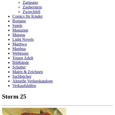
Zampano
Zauberstern
Zwerchfell
Comics für Kinder
Romane
Spiele
Magazine
Mangas
Light Novels
Manhwa
Manhua
Webtoons
Young Adult
Bildbände
Schuber
Malen & Zeichnen
Sachbücher
Aktuelle Verlagskataloge
Verkaufshilfen
Storm 25