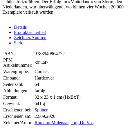
nahtlos fortzuführen. Der Erfolg im »Mutterland« von Storm, den
Niederlanden, war überwältigend, wo binnen vier Wochen 20.000
Exemplare verkauft wurden.
Details
Produktsicherheit
Zeichner/Autoren
Serie
ISBN:
9783940864772
PPM
305447
Artikelnummer:
Warengruppe:
Comics
Einband:
Hardcover
Seitenzahl:
64
Abbildungen:
farbig
Format:
32 x 23 x 1 cm (HxBxT)
Gewicht:
641 g
Erschienen bei:
Splitter
Erschienen am:
22.09.2020
Zeichner/Autor:
Romano Molenaar
,
Jorg De Vos