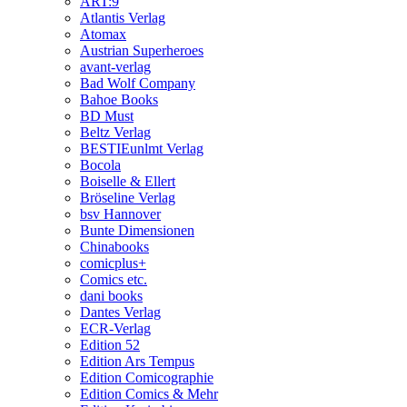
ART:9
Atlantis Verlag
Atomax
Austrian Superheroes
avant-verlag
Bad Wolf Company
Bahoe Books
BD Must
Beltz Verlag
BESTIEunlmt Verlag
Bocola
Boiselle & Ellert
Bröseline Verlag
bsv Hannover
Bunte Dimensionen
Chinabooks
comicplus+
Comics etc.
dani books
Dantes Verlag
ECR-Verlag
Edition 52
Edition Ars Tempus
Edition Comicographie
Edition Comics & Mehr