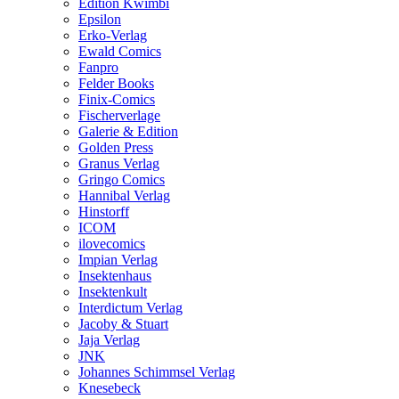
Edition Kwimbi
Epsilon
Erko-Verlag
Ewald Comics
Fanpro
Felder Books
Finix-Comics
Fischerverlage
Galerie & Edition
Golden Press
Granus Verlag
Gringo Comics
Hannibal Verlag
Hinstorff
ICOM
ilovecomics
Impian Verlag
Insektenhaus
Insektenkult
Interdictum Verlag
Jacoby & Stuart
Jaja Verlag
JNK
Johannes Schimmsel Verlag
Knesebeck