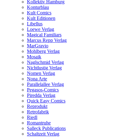
Kollektiv Hamburg
Konturblau
Kult Comics
Kult Editionen
Libellus
Loewe Verlag
Magical Familiars
Marcus Repp Verlag
MarGravio
Mohlberg Verlag
Mosaik
Naglschmid Verlag
Nichtlustig Verlag
Nomen Verlag
Nona Arte
Parallelallee Verlag
Pegasos-Comics
Piredda Verlag
Quick Easy Comics
Reprodukt
Retrofabrik
Riedl
Romantruhe
Salleck Publications
Schaltzeit Verlag