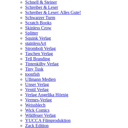
Schnell & Steiner
Schreiber & Leser
Schreiber & Leser: Alles Gute!
Schwarzer Turm
Scratch Books
Skinless Crow
Splitter
Squink Verlag
stainlessArt
Stromboli Verlag
Taschen Verlag
Tell Branding
Tintenkilby Verlag
Tiny Tusk
toonfish
Ullmann Medien
Unser Verlag
Ventil Verlag
Verlag Angelika Hörnig
Vermes-Verlag
Weissblech
Wick Comics
Wildfeuer Verlag
YUCCA Filmproduktion
Zack Edition