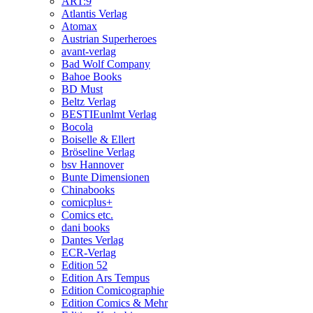
ART:9
Atlantis Verlag
Atomax
Austrian Superheroes
avant-verlag
Bad Wolf Company
Bahoe Books
BD Must
Beltz Verlag
BESTIEunlmt Verlag
Bocola
Boiselle & Ellert
Bröseline Verlag
bsv Hannover
Bunte Dimensionen
Chinabooks
comicplus+
Comics etc.
dani books
Dantes Verlag
ECR-Verlag
Edition 52
Edition Ars Tempus
Edition Comicographie
Edition Comics & Mehr