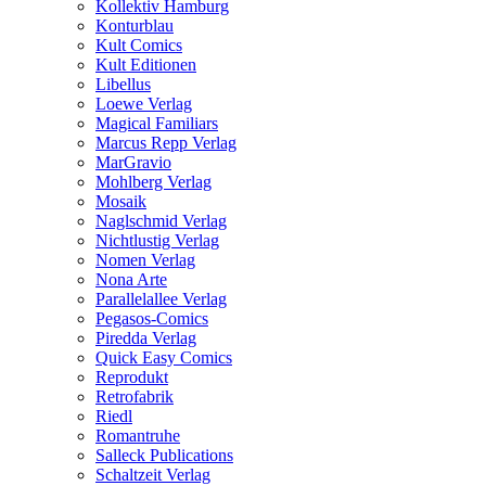
Kollektiv Hamburg
Konturblau
Kult Comics
Kult Editionen
Libellus
Loewe Verlag
Magical Familiars
Marcus Repp Verlag
MarGravio
Mohlberg Verlag
Mosaik
Naglschmid Verlag
Nichtlustig Verlag
Nomen Verlag
Nona Arte
Parallelallee Verlag
Pegasos-Comics
Piredda Verlag
Quick Easy Comics
Reprodukt
Retrofabrik
Riedl
Romantruhe
Salleck Publications
Schaltzeit Verlag