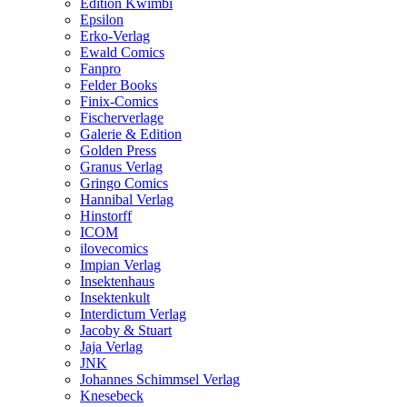
Edition Kwimbi
Epsilon
Erko-Verlag
Ewald Comics
Fanpro
Felder Books
Finix-Comics
Fischerverlage
Galerie & Edition
Golden Press
Granus Verlag
Gringo Comics
Hannibal Verlag
Hinstorff
ICOM
ilovecomics
Impian Verlag
Insektenhaus
Insektenkult
Interdictum Verlag
Jacoby & Stuart
Jaja Verlag
JNK
Johannes Schimmsel Verlag
Knesebeck