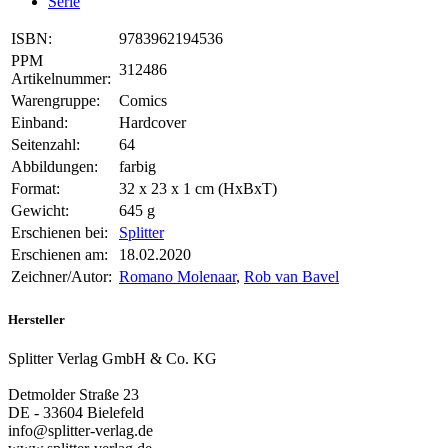
Serie
ISBN:
9783962194536
PPM
312486
Artikelnummer:
Warengruppe:
Comics
Einband:
Hardcover
Seitenzahl:
64
Abbildungen:
farbig
Format:
32 x 23 x 1 cm (HxBxT)
Gewicht:
645 g
Erschienen bei:
Splitter
Erschienen am:
18.02.2020
Zeichner/Autor:
Romano Molenaar
,
Rob van Bavel
Hersteller
Splitter Verlag GmbH & Co. KG
Detmolder Straße 23
DE - 33604 Bielefeld
info@splitter-verlag.de