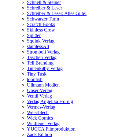
Schnell & Steiner
Schreiber & Leser
Schreiber & Leser: Alles Gute!
Schwarzer Turm
Scratch Books
Skinless Crow
Splitter
Squink Verlag
stainlessArt
Stromboli Verlag
Taschen Verlag
Tell Branding
Tintenkilby Verlag
Tiny Tusk
toonfish
Ullmann Medien
Unser Verlag
Ventil Verlag
Verlag Angelika Hörnig
Vermes-Verlag
Weissblech
Wick Comics
Wildfeuer Verlag
YUCCA Filmproduktion
Zack Edition