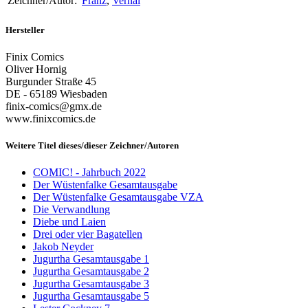
Zeichner/Autor:
Franz
,
Vernal
Hersteller
Finix Comics
Oliver Hornig
Burgunder Straße 45
DE - 65189 Wiesbaden
finix-comics@gmx.de
www.finixcomics.de
Weitere Titel dieses/dieser Zeichner/Autoren
COMIC! - Jahrbuch 2022
Der Wüstenfalke Gesamtausgabe
Der Wüstenfalke Gesamtausgabe VZA
Die Verwandlung
Diebe und Laien
Drei oder vier Bagatellen
Jakob Neyder
Jugurtha Gesamtausgabe 1
Jugurtha Gesamtausgabe 2
Jugurtha Gesamtausgabe 3
Jugurtha Gesamtausgabe 5