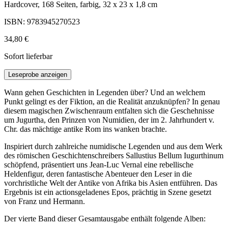
Hardcover, 168 Seiten, farbig, 32 x 23 x 1,8 cm
ISBN: 9783945270523
34,80 €
Sofort lieferbar
Leseprobe anzeigen
Wann gehen Geschichten in Legenden über? Und an welchem
Punkt gelingt es der Fiktion, an die Realität anzuknüpfen? In genau
diesem magischen Zwischenraum entfalten sich die Geschehnisse
um Jugurtha, den Prinzen von Numidien, der im 2. Jahrhundert v.
Chr. das mächtige antike Rom ins wanken brachte.
Inspiriert durch zahlreiche numidische Legenden und aus dem Werk
des römischen Geschichtenschreibers Sallustius Bellum Iugurthinum
schöpfend, präsentiert uns Jean-Luc Vernal eine rebellische
Heldenfigur, deren fantastische Abenteuer den Leser in die
vorchristliche Welt der Antike von Afrika bis Asien entführen. Das
Ergebnis ist ein actionsgeladenes Epos, prächtig in Szene gesetzt
von Franz und Hermann.
Der vierte Band dieser Gesamtausgabe enthält folgende Alben: