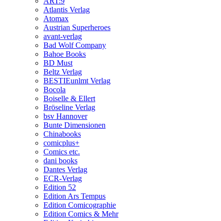
ART:9
Atlantis Verlag
Atomax
Austrian Superheroes
avant-verlag
Bad Wolf Company
Bahoe Books
BD Must
Beltz Verlag
BESTIEunlmt Verlag
Bocola
Boiselle & Ellert
Bröseline Verlag
bsv Hannover
Bunte Dimensionen
Chinabooks
comicplus+
Comics etc.
dani books
Dantes Verlag
ECR-Verlag
Edition 52
Edition Ars Tempus
Edition Comicographie
Edition Comics & Mehr