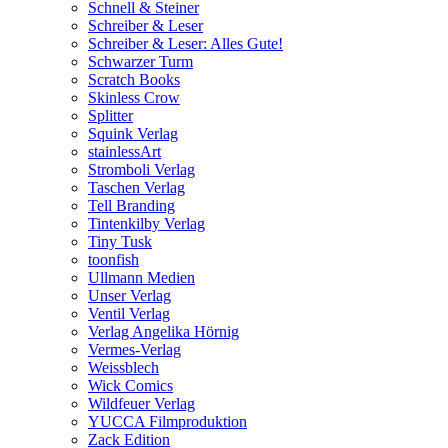
Schnell & Steiner
Schreiber & Leser
Schreiber & Leser: Alles Gute!
Schwarzer Turm
Scratch Books
Skinless Crow
Splitter
Squink Verlag
stainlessArt
Stromboli Verlag
Taschen Verlag
Tell Branding
Tintenkilby Verlag
Tiny Tusk
toonfish
Ullmann Medien
Unser Verlag
Ventil Verlag
Verlag Angelika Hörnig
Vermes-Verlag
Weissblech
Wick Comics
Wildfeuer Verlag
YUCCA Filmproduktion
Zack Edition