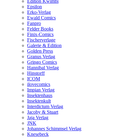
Edition Kwimbi
Epsilon
Erko-Verlag
Ewald Comics
Fanpro
Felder Books
Finix-Comics
Fischerverlage
Galerie & Edition
Golden Press
Granus Verlag
Gringo Comics
Hannibal Verlag
Hinstorff
ICOM
ilovecomics
Impian Verlag
Insektenhaus
Insektenkult
Interdictum Verlag
Jacoby & Stuart
Jaja Verlag
JNK
Johannes Schimmsel Verlag
Knesebeck