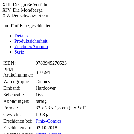
XIII. Der große Vorfahr
XIV. Die Mondberge
XV. Der schwarze Stein
und fünf Kurzgeschichten
Details
Produktsicherheit
Zeichner/Autoren
Serie
ISBN:
9783945270523
PPM
310594
Artikelnummer:
Warengruppe:
Comics
Einband:
Hardcover
Seitenzahl:
168
Abbildungen:
farbig
Format:
32 x 23 x 1,8 cm (HxBxT)
Gewicht:
1168 g
Erschienen bei:
Finix-Comics
Erschienen am:
02.10.2018