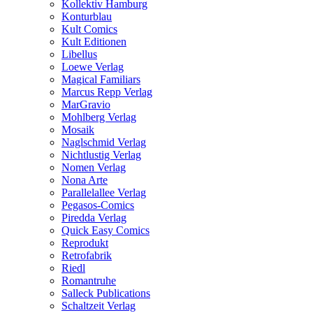
Kollektiv Hamburg
Konturblau
Kult Comics
Kult Editionen
Libellus
Loewe Verlag
Magical Familiars
Marcus Repp Verlag
MarGravio
Mohlberg Verlag
Mosaik
Naglschmid Verlag
Nichtlustig Verlag
Nomen Verlag
Nona Arte
Parallelallee Verlag
Pegasos-Comics
Piredda Verlag
Quick Easy Comics
Reprodukt
Retrofabrik
Riedl
Romantruhe
Salleck Publications
Schaltzeit Verlag