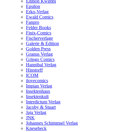
Edition Kwimbi
Epsilon
Erko-Verlag
Ewald Comics
Fanpro
Felder Books
Finix-Comics
Fischerverlage
Galerie & Edition
Golden Press
Granus Verlag
Gringo Comics
Hannibal Verlag
Hinstorff
ICOM
ilovecomics
Impian Verlag
Insektenhaus
Insektenkult
Interdictum Verlag
Jacoby & Stuart
Jaja Verlag
JNK
Johannes Schimmsel Verlag
Knesebeck