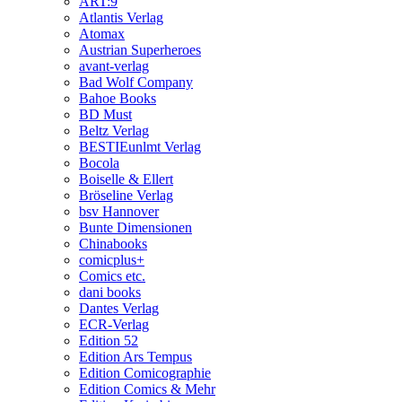
ART:9
Atlantis Verlag
Atomax
Austrian Superheroes
avant-verlag
Bad Wolf Company
Bahoe Books
BD Must
Beltz Verlag
BESTIEunlmt Verlag
Bocola
Boiselle & Ellert
Bröseline Verlag
bsv Hannover
Bunte Dimensionen
Chinabooks
comicplus+
Comics etc.
dani books
Dantes Verlag
ECR-Verlag
Edition 52
Edition Ars Tempus
Edition Comicographie
Edition Comics & Mehr