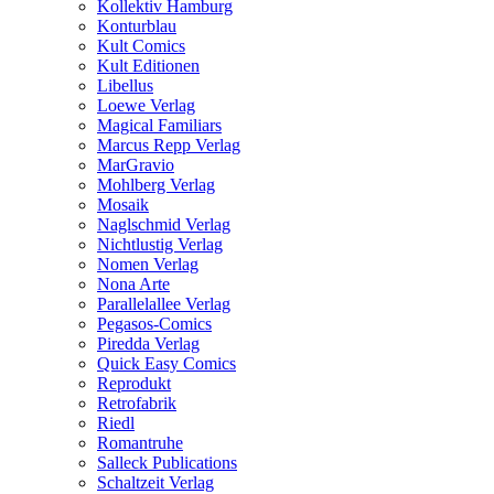
Kollektiv Hamburg
Konturblau
Kult Comics
Kult Editionen
Libellus
Loewe Verlag
Magical Familiars
Marcus Repp Verlag
MarGravio
Mohlberg Verlag
Mosaik
Naglschmid Verlag
Nichtlustig Verlag
Nomen Verlag
Nona Arte
Parallelallee Verlag
Pegasos-Comics
Piredda Verlag
Quick Easy Comics
Reprodukt
Retrofabrik
Riedl
Romantruhe
Salleck Publications
Schaltzeit Verlag