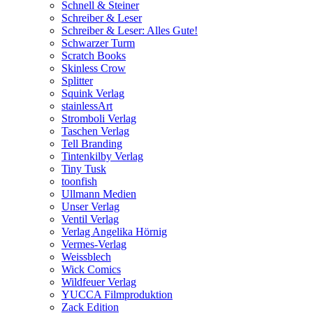
Schnell & Steiner
Schreiber & Leser
Schreiber & Leser: Alles Gute!
Schwarzer Turm
Scratch Books
Skinless Crow
Splitter
Squink Verlag
stainlessArt
Stromboli Verlag
Taschen Verlag
Tell Branding
Tintenkilby Verlag
Tiny Tusk
toonfish
Ullmann Medien
Unser Verlag
Ventil Verlag
Verlag Angelika Hörnig
Vermes-Verlag
Weissblech
Wick Comics
Wildfeuer Verlag
YUCCA Filmproduktion
Zack Edition