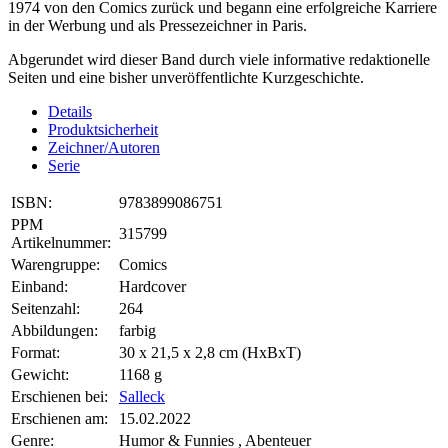
1974 von den Comics zurück und begann eine erfolgreiche Karriere
in der Werbung und als Pressezeichner in Paris.
Abgerundet wird dieser Band durch viele informative redaktionelle
Seiten und eine bisher unveröffentlichte Kurzgeschichte.
Details
Produktsicherheit
Zeichner/Autoren
Serie
ISBN:
9783899086751
PPM
315799
Artikelnummer:
Warengruppe:
Comics
Einband:
Hardcover
Seitenzahl:
264
Abbildungen:
farbig
Format:
30 x 21,5 x 2,8 cm (HxBxT)
Gewicht:
1168 g
Erschienen bei:
Salleck
Erschienen am:
15.02.2022
Genre:
Humor & Funnies , Abenteuer