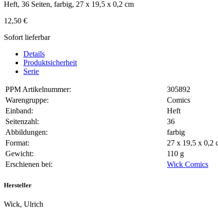
Heft, 36 Seiten, farbig, 27 x 19,5 x 0,2 cm
12,50 €
Sofort lieferbar
Details
Produktsicherheit
Serie
PPM Artikelnummer:
305892
Warengruppe:
Comics
Einband:
Heft
Seitenzahl:
36
Abbildungen:
farbig
Format:
27 x 19,5 x 0,
Gewicht:
110 g
Erschienen bei:
Wick Comics
Hersteller
Wick, Ulrich