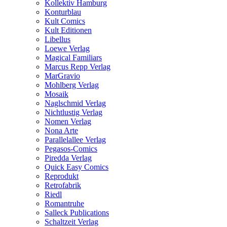
Kollektiv Hamburg
Konturblau
Kult Comics
Kult Editionen
Libellus
Loewe Verlag
Magical Familiars
Marcus Repp Verlag
MarGravio
Mohlberg Verlag
Mosaik
Naglschmid Verlag
Nichtlustig Verlag
Nomen Verlag
Nona Arte
Parallelallee Verlag
Pegasos-Comics
Piredda Verlag
Quick Easy Comics
Reprodukt
Retrofabrik
Riedl
Romantruhe
Salleck Publications
Schaltzeit Verlag