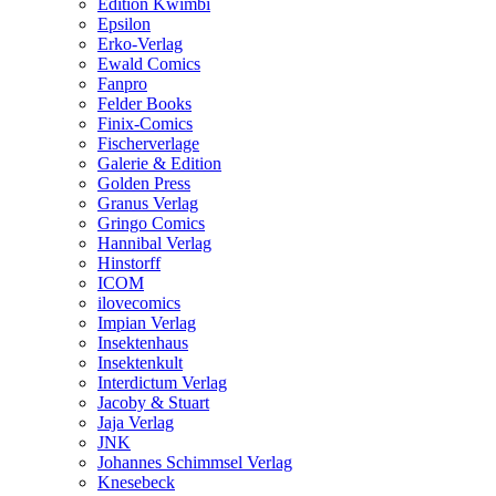
Edition Kwimbi
Epsilon
Erko-Verlag
Ewald Comics
Fanpro
Felder Books
Finix-Comics
Fischerverlage
Galerie & Edition
Golden Press
Granus Verlag
Gringo Comics
Hannibal Verlag
Hinstorff
ICOM
ilovecomics
Impian Verlag
Insektenhaus
Insektenkult
Interdictum Verlag
Jacoby & Stuart
Jaja Verlag
JNK
Johannes Schimmsel Verlag
Knesebeck