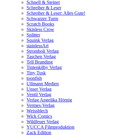
Schnell & Steiner
Schreiber & Leser
Schreiber & Leser: Alles Gute!
Schwarzer Turm
Scratch Books
Skinless Crow
Splitter
Squink Verlag
stainlessArt
Stromboli Verlag
Taschen Verlag
Tell Branding
Tintenkilby Verlag
Tiny Tusk
toonfish
Ullmann Medien
Unser Verlag
Ventil Verlag
Verlag Angelika Hörnig
Vermes-Verlag
Weissblech
Wick Comics
Wildfeuer Verlag
YUCCA Filmproduktion
Zack Edition