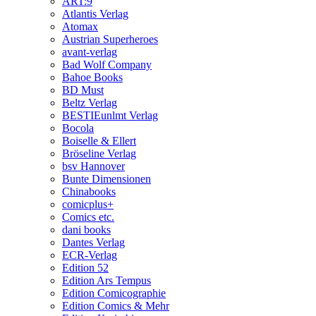
ART:9
Atlantis Verlag
Atomax
Austrian Superheroes
avant-verlag
Bad Wolf Company
Bahoe Books
BD Must
Beltz Verlag
BESTIEunlmt Verlag
Bocola
Boiselle & Ellert
Bröseline Verlag
bsv Hannover
Bunte Dimensionen
Chinabooks
comicplus+
Comics etc.
dani books
Dantes Verlag
ECR-Verlag
Edition 52
Edition Ars Tempus
Edition Comicographie
Edition Comics & Mehr