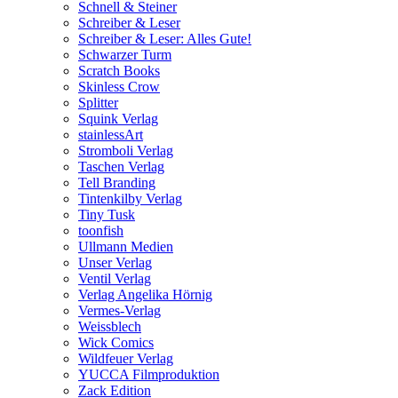
Schnell & Steiner
Schreiber & Leser
Schreiber & Leser: Alles Gute!
Schwarzer Turm
Scratch Books
Skinless Crow
Splitter
Squink Verlag
stainlessArt
Stromboli Verlag
Taschen Verlag
Tell Branding
Tintenkilby Verlag
Tiny Tusk
toonfish
Ullmann Medien
Unser Verlag
Ventil Verlag
Verlag Angelika Hörnig
Vermes-Verlag
Weissblech
Wick Comics
Wildfeuer Verlag
YUCCA Filmproduktion
Zack Edition