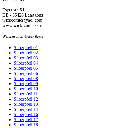
Espenstr. 5 b
DE - 35428 Langgöns
wickcomics@aol.com
www.wick-comics.de
Weitere Titel dieser Serie
Silberpfeil 01
Silberpfeil 02
Silberpfeil 03
Silberpfeil 04
Silberpfeil 05
Silberpfeil 06
Silberpfeil 08
Silberpfeil 09
Silberpfeil 10
Silberpfeil 11
Silberpfeil 12
Silberpfeil 13
Silberpfeil 14
Silberpfeil 16
Silberpfeil 17
Silberpfeil 18