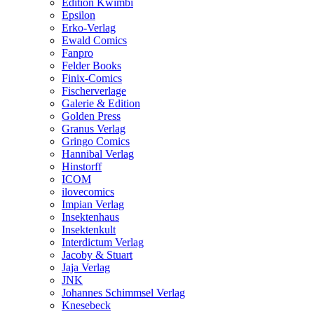
Edition Kwimbi
Epsilon
Erko-Verlag
Ewald Comics
Fanpro
Felder Books
Finix-Comics
Fischerverlage
Galerie & Edition
Golden Press
Granus Verlag
Gringo Comics
Hannibal Verlag
Hinstorff
ICOM
ilovecomics
Impian Verlag
Insektenhaus
Insektenkult
Interdictum Verlag
Jacoby & Stuart
Jaja Verlag
JNK
Johannes Schimmsel Verlag
Knesebeck