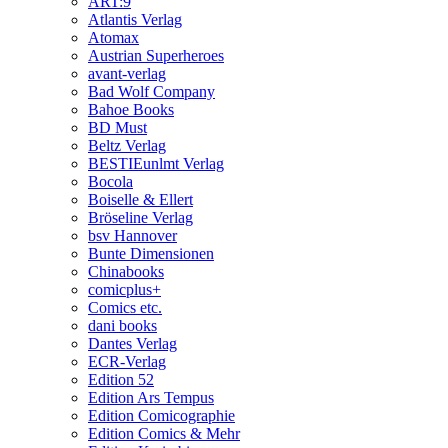
ART:9
Atlantis Verlag
Atomax
Austrian Superheroes
avant-verlag
Bad Wolf Company
Bahoe Books
BD Must
Beltz Verlag
BESTIEunlmt Verlag
Bocola
Boiselle & Ellert
Bröseline Verlag
bsv Hannover
Bunte Dimensionen
Chinabooks
comicplus+
Comics etc.
dani books
Dantes Verlag
ECR-Verlag
Edition 52
Edition Ars Tempus
Edition Comicographie
Edition Comics & Mehr