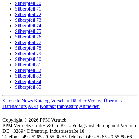
Silberpfeil 70
Silberpfeil 71
Silberpfeil 72
Silberpfeil 73
Silberpfeil 74
Silberpfeil 75
Silberpfeil 76
Silberpfeil 77
Silberpfeil 78
Silberpfeil 79
Silberpfeil 80
Silberpfeil 81
Silberpfeil 82
Silberpfeil 83
Silberpfeil 84
Silberpfeil 85
Startseite
News
Katalog
Vorschau
Händler
Verlage
Über uns
Datenschutz
AGB
Kontakt
Impressum
Anmelden
Copyright © 2026 PPM Vertrieb
PPM Vertriebs GmbH & Co. KG - Verlagsauslieferung und Vertrieb
DE - 32694 Dörentrup, Industriestraße 18
Telefon: +49 - 5265 - 9 55 88 55 Telefax: +49 - 5265 - 9 55 88 66