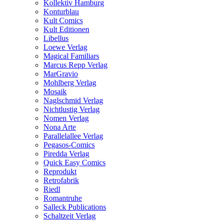
Kollektiv Hamburg
Konturblau
Kult Comics
Kult Editionen
Libellus
Loewe Verlag
Magical Familiars
Marcus Repp Verlag
MarGravio
Mohlberg Verlag
Mosaik
Naglschmid Verlag
Nichtlustig Verlag
Nomen Verlag
Nona Arte
Parallelallee Verlag
Pegasos-Comics
Piredda Verlag
Quick Easy Comics
Reprodukt
Retrofabrik
Riedl
Romantruhe
Salleck Publications
Schaltzeit Verlag