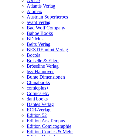
ART:9
Atlantis Verlag
Atomax
Austrian Superheroes
avant-verlag
Bad Wolf Company
Bahoe Books
BD Must
Beltz Verlag
BESTIEunlmt Verlag
Bocola
Boiselle & Ellert
Bröseline Verlag
bsv Hannover
Bunte Dimensionen
Chinabooks
comicplus+
Comics etc.
dani books
Dantes Verlag
ECR-Verlag
Edition 52
Edition Ars Tempus
Edition Comicographie
Edition Comics & Mehr