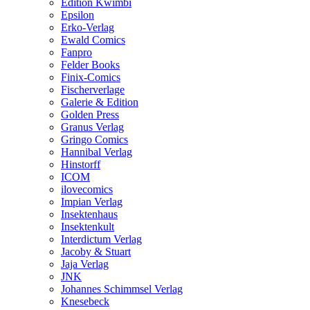
Edition Kwimbi
Epsilon
Erko-Verlag
Ewald Comics
Fanpro
Felder Books
Finix-Comics
Fischerverlage
Galerie & Edition
Golden Press
Granus Verlag
Gringo Comics
Hannibal Verlag
Hinstorff
ICOM
ilovecomics
Impian Verlag
Insektenhaus
Insektenkult
Interdictum Verlag
Jacoby & Stuart
Jaja Verlag
JNK
Johannes Schimmsel Verlag
Knesebeck