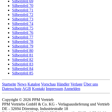
Silberpfeil 69
Silberpfeil 70
Silberpfeil 71
Silberpfeil 72
Silberpfeil 73
Silberpfeil 74
Silberpfeil 75
Silberpfeil 76
Silberpfeil 77
Silberpfeil 78
Silberpfeil 79
Silberpfeil 80
Silberpfeil 81
Silberpfeil 82
Silberpfeil 83
Silberpfeil 84
Silberpfeil 85
Startseite
News
Katalog
Vorschau
Händler
Verlage
Über uns
Datenschutz
AGB
Kontakt
Impressum
Anmelden
Copyright © 2026 PPM Vertrieb
PPM Vertriebs GmbH & Co. KG - Verlagsauslieferung und Vertrieb
DE - 32694 Dörentrup, Industriestraße 18