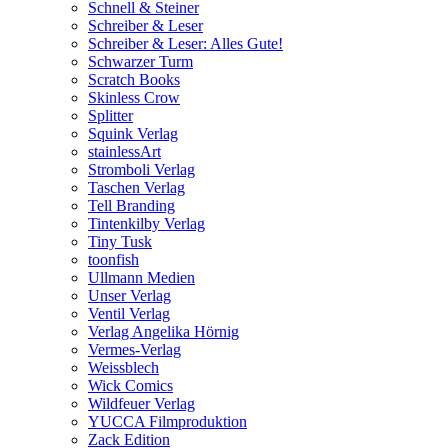
Schnell & Steiner
Schreiber & Leser
Schreiber & Leser: Alles Gute!
Schwarzer Turm
Scratch Books
Skinless Crow
Splitter
Squink Verlag
stainlessArt
Stromboli Verlag
Taschen Verlag
Tell Branding
Tintenkilby Verlag
Tiny Tusk
toonfish
Ullmann Medien
Unser Verlag
Ventil Verlag
Verlag Angelika Hörnig
Vermes-Verlag
Weissblech
Wick Comics
Wildfeuer Verlag
YUCCA Filmproduktion
Zack Edition