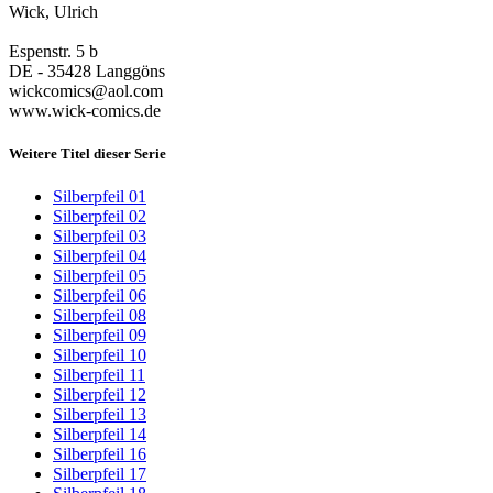
Wick, Ulrich
Espenstr. 5 b
DE - 35428 Langgöns
wickcomics@aol.com
www.wick-comics.de
Weitere Titel dieser Serie
Silberpfeil 01
Silberpfeil 02
Silberpfeil 03
Silberpfeil 04
Silberpfeil 05
Silberpfeil 06
Silberpfeil 08
Silberpfeil 09
Silberpfeil 10
Silberpfeil 11
Silberpfeil 12
Silberpfeil 13
Silberpfeil 14
Silberpfeil 16
Silberpfeil 17