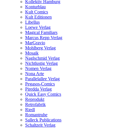
Kollektiv Hamburg
Konturblau
Kult Comics
Kult Editionen
Libellus
Loewe Verlag
Magical Familiars
Marcus Repp Verlag
MarGravio
Mohlberg Verlag
Mosaik
Naglschmid Verlag
Nichtlustig Verlag
Nomen Verlag
Nona Arte
Parallelallee Verlag
Pegasos-Comics
Piredda Verlag
Quick Easy Comics
Reprodukt
Retrofabrik
Riedl
Romantruhe
Salleck Publications
Schaltzeit Verlag