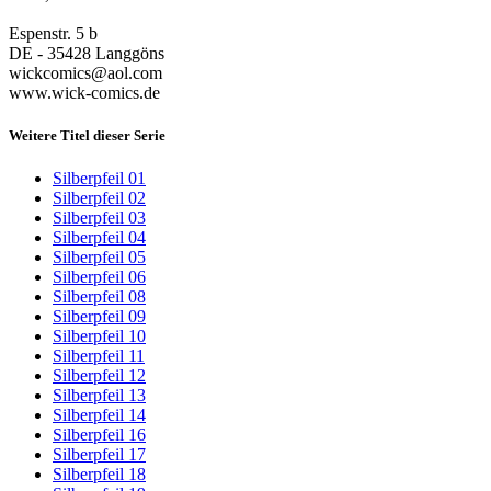
Espenstr. 5 b
DE - 35428 Langgöns
wickcomics@aol.com
www.wick-comics.de
Weitere Titel dieser Serie
Silberpfeil 01
Silberpfeil 02
Silberpfeil 03
Silberpfeil 04
Silberpfeil 05
Silberpfeil 06
Silberpfeil 08
Silberpfeil 09
Silberpfeil 10
Silberpfeil 11
Silberpfeil 12
Silberpfeil 13
Silberpfeil 14
Silberpfeil 16
Silberpfeil 17
Silberpfeil 18