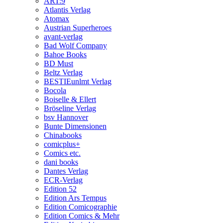
ART:9
Atlantis Verlag
Atomax
Austrian Superheroes
avant-verlag
Bad Wolf Company
Bahoe Books
BD Must
Beltz Verlag
BESTIEunlmt Verlag
Bocola
Boiselle & Ellert
Bröseline Verlag
bsv Hannover
Bunte Dimensionen
Chinabooks
comicplus+
Comics etc.
dani books
Dantes Verlag
ECR-Verlag
Edition 52
Edition Ars Tempus
Edition Comicographie
Edition Comics & Mehr