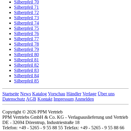
Silberpfeil 70
Silberpfeil 71
Silberpfeil 72
Silberpfeil 73
Silberpfeil 74
Silberpfeil 75
Silberpfeil 76
Silberpfeil 77
Silberpfeil 78
Silberpfeil 79
Silberpfeil 80
Silberpfeil 81
Silberpfeil 82
Silberpfeil 83
Silberpfeil 84
Silberpfeil 85
Startseite
News
Katalog
Vorschau
Händler
Verlage
Über uns
Datenschutz
AGB
Kontakt
Impressum
Anmelden
Copyright © 2026 PPM Vertrieb
PPM Vertriebs GmbH & Co. KG - Verlagsauslieferung und Vertrieb
DE - 32694 Dörentrup, Industriestraße 18
Telefon: +49 - 5265 - 9 55 88 55 Telefax: +49 - 5265 - 9 55 88 66