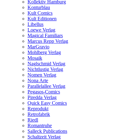
Kollektiv Hamburg
Konturblau
Kult Comics
Kult Editionen
Libellus
Loewe Verlag
Magical Familiars
Marcus Repp Verlag
MarGravio
Mohlberg Verlag
Mosaik
Naglschmid Verlag
Nichtlustig Verlag
Nomen Verlag
Nona Arte
Parallelallee Verlag
Pegasos-Comics
Piredda Verlag
Quick Easy Comics
Reprodukt
Retrofabrik
Riedl
Romantruhe
Salleck Publications
Schaltzeit Verlag