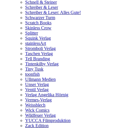
Schnell & Steiner
Schreiber & Leser
Schreiber & Leser: Alles Gute!
Schwarzer Turm
Scratch Books
Skinless Crow
Splitter
Squink Verlag
stainlessArt
Stromboli Verlag
Taschen Verlag
Tell Branding
Tintenkilby Verlag
Tiny Tusk
toonfish
Ullmann Medien
Unser Verlag
Ventil Verlag
Verlag Angelika Hörnig
Vermes-Verlag
Weissblech
Wick Comics
Wildfeuer Verlag
YUCCA Filmproduktion
Zack Edition