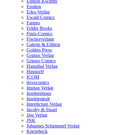
Edition Kwimbi
Epsilon
Erko-Verlag
Ewald Comics
Fanpro
Felder Books
Finix-Comics
Fischerverlage
Galerie & Edition
Golden Press
Granus Verlag
Gringo Comics
Hannibal Verlag
Hinstorff
ICOM
ilovecomics
Impian Verlag
Insektenhaus
Insektenkult
Interdictum Verlag
Jacoby & Stuart
Jaja Verlag
JNK
Johannes Schimmsel Verlag
Knesebeck