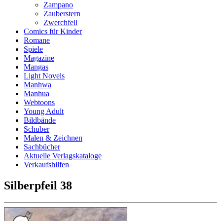
Zampano
Zauberstern
Zwerchfell
Comics für Kinder
Romane
Spiele
Magazine
Mangas
Light Novels
Manhwa
Manhua
Webtoons
Young Adult
Bildbände
Schuber
Malen & Zeichnen
Sachbücher
Aktuelle Verlagskataloge
Verkaufshilfen
Silberpfeil 38