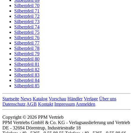
Silberpfeil 69
Silberpfeil 70
Silberpfeil 71
Silberpfeil 72
Silberpfeil 73
Silberpfeil 74
Silberpfeil 75
Silberpfeil 76
Silberpfeil 77
Silberpfeil 78
Silberpfeil 79
Silberpfeil 80
Silberpfeil 81
Silberpfeil 82
Silberpfeil 83
Silberpfeil 84
Silberpfeil 85
Startseite
News
Katalog
Vorschau
Händler
Verlage
Über uns
Datenschutz
AGB
Kontakt
Impressum
Anmelden
Copyright © 2026 PPM Vertrieb
PPM Vertriebs GmbH & Co. KG - Verlagsauslieferung und Vertrieb
DE - 32694 Dörentrup, Industriestraße 18