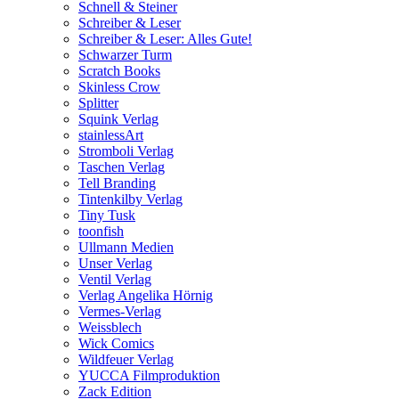
Schnell & Steiner
Schreiber & Leser
Schreiber & Leser: Alles Gute!
Schwarzer Turm
Scratch Books
Skinless Crow
Splitter
Squink Verlag
stainlessArt
Stromboli Verlag
Taschen Verlag
Tell Branding
Tintenkilby Verlag
Tiny Tusk
toonfish
Ullmann Medien
Unser Verlag
Ventil Verlag
Verlag Angelika Hörnig
Vermes-Verlag
Weissblech
Wick Comics
Wildfeuer Verlag
YUCCA Filmproduktion
Zack Edition