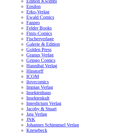
Edition Kwimbi
Epsilon
Erko-Verlag
Ewald Comics
Fanpro
Felder Books
Finix-Comics
Fischerverlage
Galerie & Edition
Golden Press
Granus Verlag
Gringo Comics
Hannibal Verlag
Hinstorff
ICOM
ilovecomics
Impian Verlag
Insektenhaus
Insektenkult
Interdictum Verlag
Jacoby & Stuart
Jaja Verlag
JNK
Johannes Schimmsel Verlag
Knesebeck