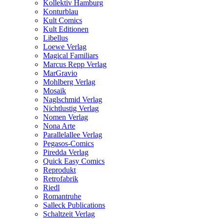
Kollektiv Hamburg
Konturblau
Kult Comics
Kult Editionen
Libellus
Loewe Verlag
Magical Familiars
Marcus Repp Verlag
MarGravio
Mohlberg Verlag
Mosaik
Naglschmid Verlag
Nichtlustig Verlag
Nomen Verlag
Nona Arte
Parallelallee Verlag
Pegasos-Comics
Piredda Verlag
Quick Easy Comics
Reprodukt
Retrofabrik
Riedl
Romantruhe
Salleck Publications
Schaltzeit Verlag