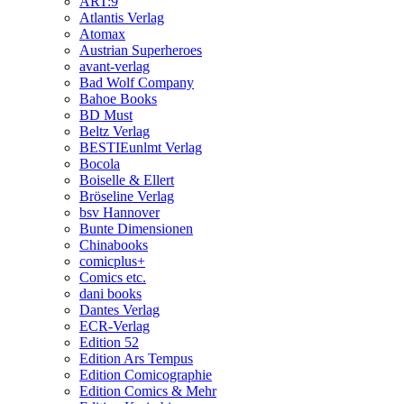
ART:9
Atlantis Verlag
Atomax
Austrian Superheroes
avant-verlag
Bad Wolf Company
Bahoe Books
BD Must
Beltz Verlag
BESTIEunlmt Verlag
Bocola
Boiselle & Ellert
Bröseline Verlag
bsv Hannover
Bunte Dimensionen
Chinabooks
comicplus+
Comics etc.
dani books
Dantes Verlag
ECR-Verlag
Edition 52
Edition Ars Tempus
Edition Comicographie
Edition Comics & Mehr