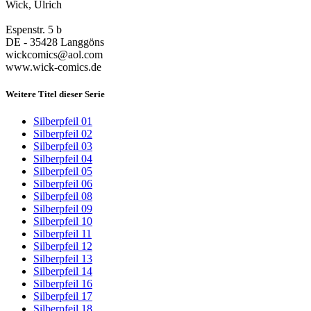
Wick, Ulrich
Espenstr. 5 b
DE - 35428 Langgöns
wickcomics@aol.com
www.wick-comics.de
Weitere Titel dieser Serie
Silberpfeil 01
Silberpfeil 02
Silberpfeil 03
Silberpfeil 04
Silberpfeil 05
Silberpfeil 06
Silberpfeil 08
Silberpfeil 09
Silberpfeil 10
Silberpfeil 11
Silberpfeil 12
Silberpfeil 13
Silberpfeil 14
Silberpfeil 16
Silberpfeil 17
Silberpfeil 18