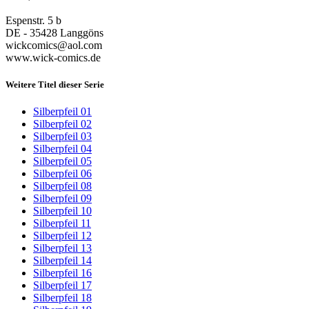
Espenstr. 5 b
DE - 35428 Langgöns
wickcomics@aol.com
www.wick-comics.de
Weitere Titel dieser Serie
Silberpfeil 01
Silberpfeil 02
Silberpfeil 03
Silberpfeil 04
Silberpfeil 05
Silberpfeil 06
Silberpfeil 08
Silberpfeil 09
Silberpfeil 10
Silberpfeil 11
Silberpfeil 12
Silberpfeil 13
Silberpfeil 14
Silberpfeil 16
Silberpfeil 17
Silberpfeil 18