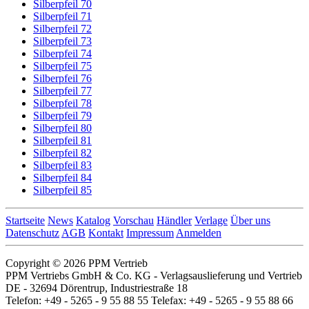
Silberpfeil 70
Silberpfeil 71
Silberpfeil 72
Silberpfeil 73
Silberpfeil 74
Silberpfeil 75
Silberpfeil 76
Silberpfeil 77
Silberpfeil 78
Silberpfeil 79
Silberpfeil 80
Silberpfeil 81
Silberpfeil 82
Silberpfeil 83
Silberpfeil 84
Silberpfeil 85
Startseite
News
Katalog
Vorschau
Händler
Verlage
Über uns
Datenschutz
AGB
Kontakt
Impressum
Anmelden
Copyright © 2026 PPM Vertrieb
PPM Vertriebs GmbH & Co. KG - Verlagsauslieferung und Vertrieb
DE - 32694 Dörentrup, Industriestraße 18
Telefon: +49 - 5265 - 9 55 88 55 Telefax: +49 - 5265 - 9 55 88 66