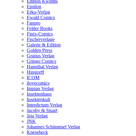
Edition Kwimbi
Epsilon
Erko-Verlag
Ewald Comics
Fanpro
Felder Books
Finix-Comics
Fischerverlage
Galerie & Edition
Golden Press
Granus Verlag
Gringo Comics
Hannibal Verlag
Hinstorff
ICOM
ilovecomics
Impian Verlag
Insektenhaus
Insektenkult
Interdictum Verlag
Jacoby & Stuart
Jaja Verlag
JNK
Johannes Schimmsel Verlag
Knesebeck