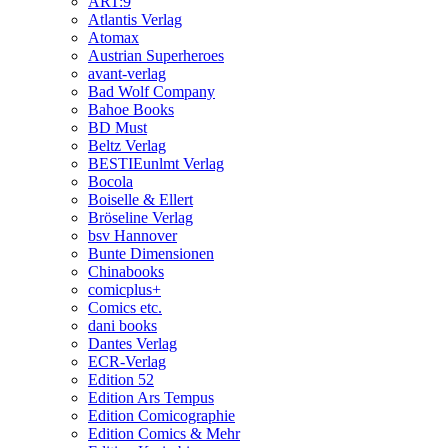
ART:9
Atlantis Verlag
Atomax
Austrian Superheroes
avant-verlag
Bad Wolf Company
Bahoe Books
BD Must
Beltz Verlag
BESTIEunlmt Verlag
Bocola
Boiselle & Ellert
Bröseline Verlag
bsv Hannover
Bunte Dimensionen
Chinabooks
comicplus+
Comics etc.
dani books
Dantes Verlag
ECR-Verlag
Edition 52
Edition Ars Tempus
Edition Comicographie
Edition Comics & Mehr