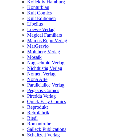
Kollektiv Hamburg
Konturblau
Kult Comics
Kult Editionen
Libellus
Loewe Verlag
Magical Familiars
Marcus Repp Verlag
MarGravio
Mohlberg Verlag
Mosaik
Naglschmid Verlag
Nichtlustig Verlag
Nomen Verlag
Nona Arte
Parallelallee Verlag
Pegasos-Comics
Piredda Verlag
Quick Easy Comics
Reprodukt
Retrofabrik
Riedl
Romantruhe
Salleck Publications
Schaltzeit Verlag