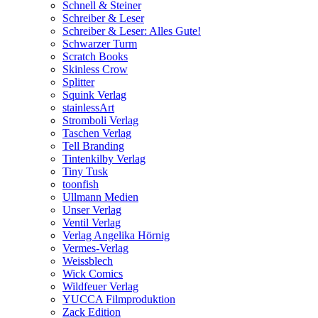
Schnell & Steiner
Schreiber & Leser
Schreiber & Leser: Alles Gute!
Schwarzer Turm
Scratch Books
Skinless Crow
Splitter
Squink Verlag
stainlessArt
Stromboli Verlag
Taschen Verlag
Tell Branding
Tintenkilby Verlag
Tiny Tusk
toonfish
Ullmann Medien
Unser Verlag
Ventil Verlag
Verlag Angelika Hörnig
Vermes-Verlag
Weissblech
Wick Comics
Wildfeuer Verlag
YUCCA Filmproduktion
Zack Edition