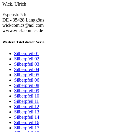
Wick, Ulrich
Espenstr. 5 b
DE - 35428 Langgöns
wickcomics@aol.com
www.wick-comics.de
Weitere Titel dieser Serie
Silberpfeil 01
Silberpfeil 02
Silberpfeil 03
Silberpfeil 04
Silberpfeil 05
Silberpfeil 06
Silberpfeil 08
Silberpfeil 09
Silberpfeil 10
Silberpfeil 11
Silberpfeil 12
Silberpfeil 13
Silberpfeil 14
Silberpfeil 16
Silberpfeil 17