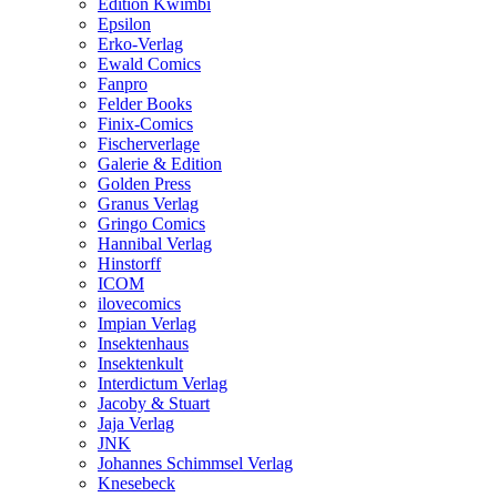
Edition Kwimbi
Epsilon
Erko-Verlag
Ewald Comics
Fanpro
Felder Books
Finix-Comics
Fischerverlage
Galerie & Edition
Golden Press
Granus Verlag
Gringo Comics
Hannibal Verlag
Hinstorff
ICOM
ilovecomics
Impian Verlag
Insektenhaus
Insektenkult
Interdictum Verlag
Jacoby & Stuart
Jaja Verlag
JNK
Johannes Schimmsel Verlag
Knesebeck