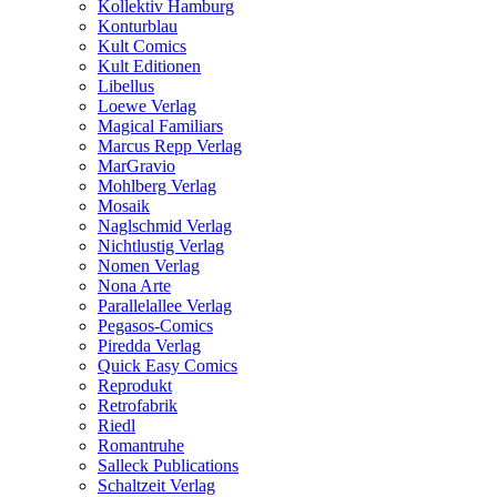
Kollektiv Hamburg
Konturblau
Kult Comics
Kult Editionen
Libellus
Loewe Verlag
Magical Familiars
Marcus Repp Verlag
MarGravio
Mohlberg Verlag
Mosaik
Naglschmid Verlag
Nichtlustig Verlag
Nomen Verlag
Nona Arte
Parallelallee Verlag
Pegasos-Comics
Piredda Verlag
Quick Easy Comics
Reprodukt
Retrofabrik
Riedl
Romantruhe
Salleck Publications
Schaltzeit Verlag