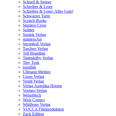
Schnell & Steiner
Schreiber & Leser
Schreiber & Leser: Alles Gute!
Schwarzer Turm
Scratch Books
Skinless Crow
Splitter
Squink Verlag
stainlessArt
Stromboli Verlag
Taschen Verlag
Tell Branding
Tintenkilby Verlag
Tiny Tusk
toonfish
Ullmann Medien
Unser Verlag
Ventil Verlag
Verlag Angelika Hörnig
Vermes-Verlag
Weissblech
Wick Comics
Wildfeuer Verlag
YUCCA Filmproduktion
Zack Edition