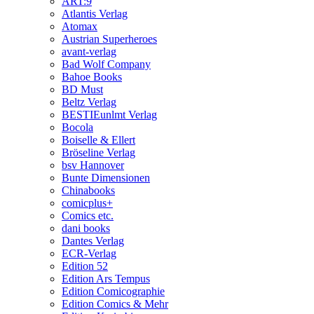
ART:9
Atlantis Verlag
Atomax
Austrian Superheroes
avant-verlag
Bad Wolf Company
Bahoe Books
BD Must
Beltz Verlag
BESTIEunlmt Verlag
Bocola
Boiselle & Ellert
Bröseline Verlag
bsv Hannover
Bunte Dimensionen
Chinabooks
comicplus+
Comics etc.
dani books
Dantes Verlag
ECR-Verlag
Edition 52
Edition Ars Tempus
Edition Comicographie
Edition Comics & Mehr