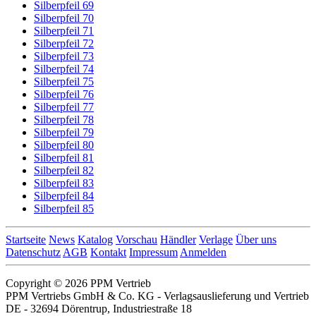
Silberpfeil 69
Silberpfeil 70
Silberpfeil 71
Silberpfeil 72
Silberpfeil 73
Silberpfeil 74
Silberpfeil 75
Silberpfeil 76
Silberpfeil 77
Silberpfeil 78
Silberpfeil 79
Silberpfeil 80
Silberpfeil 81
Silberpfeil 82
Silberpfeil 83
Silberpfeil 84
Silberpfeil 85
Startseite
News
Katalog
Vorschau
Händler
Verlage
Über uns
Datenschutz
AGB
Kontakt
Impressum
Anmelden
Copyright © 2026 PPM Vertrieb
PPM Vertriebs GmbH & Co. KG - Verlagsauslieferung und Vertrieb
DE - 32694 Dörentrup, Industriestraße 18