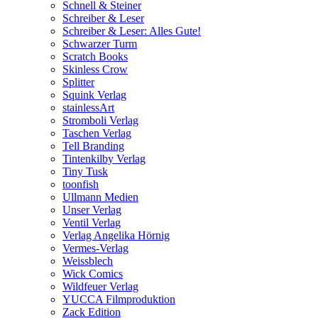
Schnell & Steiner
Schreiber & Leser
Schreiber & Leser: Alles Gute!
Schwarzer Turm
Scratch Books
Skinless Crow
Splitter
Squink Verlag
stainlessArt
Stromboli Verlag
Taschen Verlag
Tell Branding
Tintenkilby Verlag
Tiny Tusk
toonfish
Ullmann Medien
Unser Verlag
Ventil Verlag
Verlag Angelika Hörnig
Vermes-Verlag
Weissblech
Wick Comics
Wildfeuer Verlag
YUCCA Filmproduktion
Zack Edition