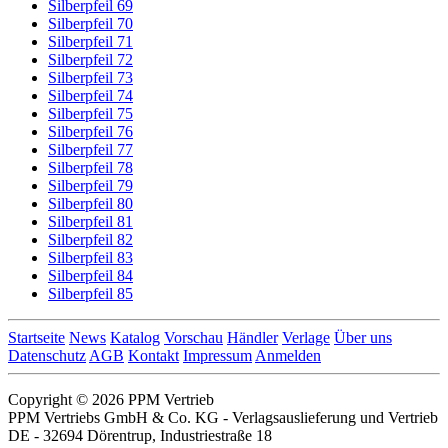
Silberpfeil 69
Silberpfeil 70
Silberpfeil 71
Silberpfeil 72
Silberpfeil 73
Silberpfeil 74
Silberpfeil 75
Silberpfeil 76
Silberpfeil 77
Silberpfeil 78
Silberpfeil 79
Silberpfeil 80
Silberpfeil 81
Silberpfeil 82
Silberpfeil 83
Silberpfeil 84
Silberpfeil 85
Startseite
News
Katalog
Vorschau
Händler
Verlage
Über uns
Datenschutz
AGB
Kontakt
Impressum
Anmelden
Copyright © 2026 PPM Vertrieb
PPM Vertriebs GmbH & Co. KG - Verlagsauslieferung und Vertrieb
DE - 32694 Dörentrup, Industriestraße 18