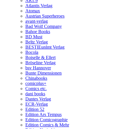
ART:9
Atlantis Verlag
Atomax
Austrian Superheroes
avant-verlag
Bad Wolf Company
Bahoe Books
BD Must
Beltz Verlag
BESTIEunlmt Verlag
Bocola
Boiselle & Ellert
Bröseline Verlag
bsv Hannover
Bunte Dimensionen
Chinabooks
comicplus+
Comics etc.
dani books
Dantes Verlag
ECR-Verlag
Edition 52
Edition Ars Tempus
Edition Comicographie
Edition Comics & Mehr