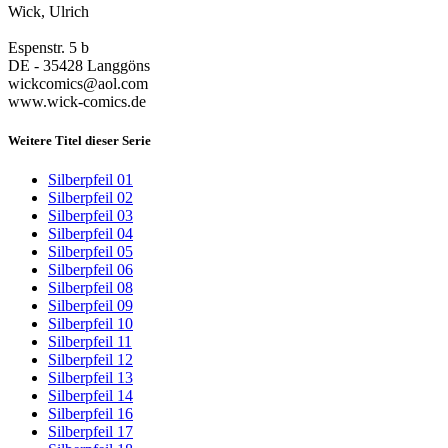
Wick, Ulrich
Espenstr. 5 b
DE - 35428 Langgöns
wickcomics@aol.com
www.wick-comics.de
Weitere Titel dieser Serie
Silberpfeil 01
Silberpfeil 02
Silberpfeil 03
Silberpfeil 04
Silberpfeil 05
Silberpfeil 06
Silberpfeil 08
Silberpfeil 09
Silberpfeil 10
Silberpfeil 11
Silberpfeil 12
Silberpfeil 13
Silberpfeil 14
Silberpfeil 16
Silberpfeil 17