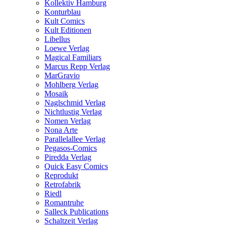
Kollektiv Hamburg
Konturblau
Kult Comics
Kult Editionen
Libellus
Loewe Verlag
Magical Familiars
Marcus Repp Verlag
MarGravio
Mohlberg Verlag
Mosaik
Naglschmid Verlag
Nichtlustig Verlag
Nomen Verlag
Nona Arte
Parallelallee Verlag
Pegasos-Comics
Piredda Verlag
Quick Easy Comics
Reprodukt
Retrofabrik
Riedl
Romantruhe
Salleck Publications
Schaltzeit Verlag