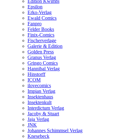
Edition Kwimbi
Epsilon
Erko-Verlag
Ewald Comics
Fanpro
Felder Books
Finix-Comics
Fischerverlage
Galerie & Edition
Golden Press
Granus Verlag
Gringo Comics
Hannibal Verlag
Hinstorff
ICOM
ilovecomics
Impian Verlag
Insektenhaus
Insektenkult
Interdictum Verlag
Jacoby & Stuart
Jaja Verlag
JNK
Johannes Schimmsel Verlag
Knesebeck