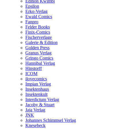
Edition Kwimbi
Epsilon
Erko-Verlag
Ewald Comics
Fanpro
Felder Books
Finix-Comics
Fischerverlage
Galerie & Edition
Golden Press
Granus Verlag
Gringo Comics
Hannibal Verlag
Hinstorff
ICOM
ilovecomics
Impian Verlag
Insektenhaus
Insektenkult
Interdictum Verlag
Jacoby & Stuart
Jaja Verlag
JNK
Johannes Schimmsel Verlag
Knesebeck