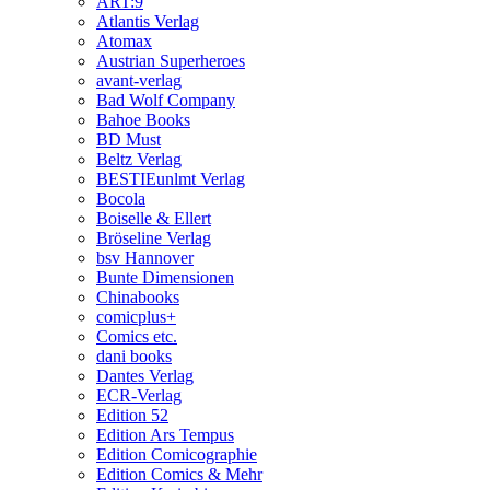
ART:9
Atlantis Verlag
Atomax
Austrian Superheroes
avant-verlag
Bad Wolf Company
Bahoe Books
BD Must
Beltz Verlag
BESTIEunlmt Verlag
Bocola
Boiselle & Ellert
Bröseline Verlag
bsv Hannover
Bunte Dimensionen
Chinabooks
comicplus+
Comics etc.
dani books
Dantes Verlag
ECR-Verlag
Edition 52
Edition Ars Tempus
Edition Comicographie
Edition Comics & Mehr