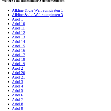
Weitere Titel dieses/dieser Zeichner/Autoren
Alldine & die Weltraumpiraten 1
Alldine & die Weltraumpiraten 3
Ariol 1
Ariol 10
Ariol 11
Ariol 12
Ariol 13
Ariol 14
Ariol 15
Ariol 16
Ariol 17
Ariol 18
Ariol 19
Ariol 2
Ariol 20
Ariol 21
Ariol 3
Ariol 4
Ariol 5
Ariol 6
Ariol 7
Ariol 8
Ariol 9