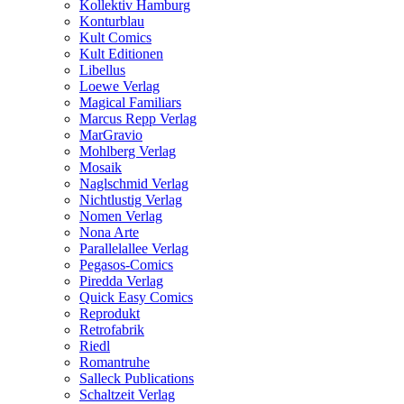
Kollektiv Hamburg
Konturblau
Kult Comics
Kult Editionen
Libellus
Loewe Verlag
Magical Familiars
Marcus Repp Verlag
MarGravio
Mohlberg Verlag
Mosaik
Naglschmid Verlag
Nichtlustig Verlag
Nomen Verlag
Nona Arte
Parallelallee Verlag
Pegasos-Comics
Piredda Verlag
Quick Easy Comics
Reprodukt
Retrofabrik
Riedl
Romantruhe
Salleck Publications
Schaltzeit Verlag