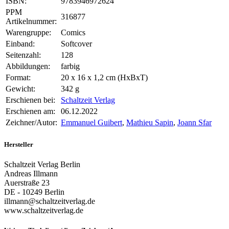
ISBN:
9783946972624
PPM
316877
Artikelnummer:
Warengruppe:
Comics
Einband:
Softcover
Seitenzahl:
128
Abbildungen:
farbig
Format:
20 x 16 x 1,2 cm (HxBxT)
Gewicht:
342 g
Erschienen bei:
Schaltzeit Verlag
Erschienen am:
06.12.2022
Zeichner/Autor:
Emmanuel Guibert
,
Mathieu Sapin
,
Joann Sfar
Hersteller
Schaltzeit Verlag Berlin
Andreas Illmann
Auerstraße 23
DE - 10249 Berlin
illmann@schaltzeitverlag.de
www.schaltzeitverlag.de