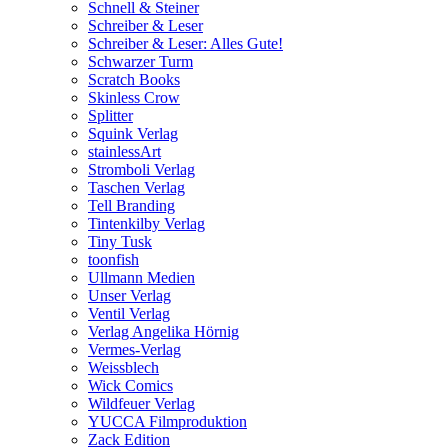
Schnell & Steiner
Schreiber & Leser
Schreiber & Leser: Alles Gute!
Schwarzer Turm
Scratch Books
Skinless Crow
Splitter
Squink Verlag
stainlessArt
Stromboli Verlag
Taschen Verlag
Tell Branding
Tintenkilby Verlag
Tiny Tusk
toonfish
Ullmann Medien
Unser Verlag
Ventil Verlag
Verlag Angelika Hörnig
Vermes-Verlag
Weissblech
Wick Comics
Wildfeuer Verlag
YUCCA Filmproduktion
Zack Edition