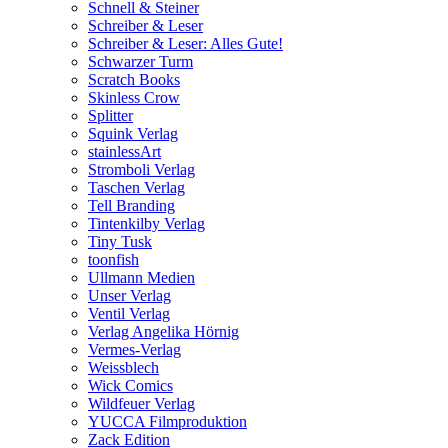
Schnell & Steiner
Schreiber & Leser
Schreiber & Leser: Alles Gute!
Schwarzer Turm
Scratch Books
Skinless Crow
Splitter
Squink Verlag
stainlessArt
Stromboli Verlag
Taschen Verlag
Tell Branding
Tintenkilby Verlag
Tiny Tusk
toonfish
Ullmann Medien
Unser Verlag
Ventil Verlag
Verlag Angelika Hörnig
Vermes-Verlag
Weissblech
Wick Comics
Wildfeuer Verlag
YUCCA Filmproduktion
Zack Edition