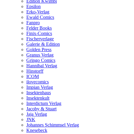
Edition Kwimbi
Epsilon
Erko-Verlag
Ewald Comics
Fanpro
Felder Books
Finix-Comics
Fischerverlage
Galerie & Edition
Golden Press
Granus Verlag
Gringo Comics
Hannibal Verlag
Hinstorff
ICOM
ilovecomics
Impian Verlag
Insektenhaus
Insektenkult
Interdictum Verlag
Jacoby & Stuart
Jaja Verlag
JNK
Johannes Schimmsel Verlag
Knesebeck