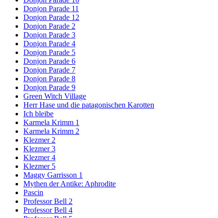
Donjon Parade 11
Donjon Parade 12
Donjon Parade 2
Donjon Parade 3
Donjon Parade 4
Donjon Parade 5
Donjon Parade 6
Donjon Parade 7
Donjon Parade 8
Donjon Parade 9
Green Witch Village
Herr Hase und die patagonischen Karotten
Ich bleibe
Karmela Krimm 1
Karmela Krimm 2
Klezmer 2
Klezmer 3
Klezmer 4
Klezmer 5
Maggy Garrisson 1
Mythen der Antike: Aphrodite
Pascin
Professor Bell 2
Professor Bell 4