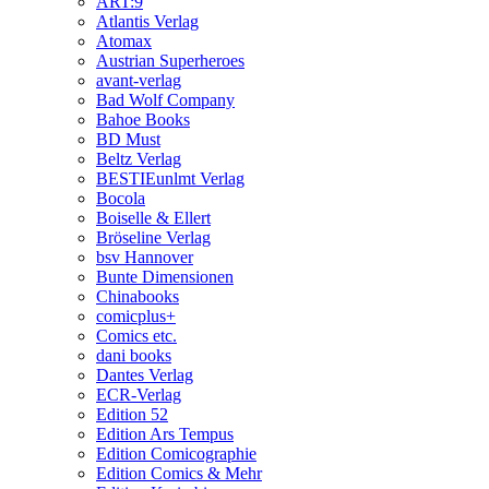
ART:9
Atlantis Verlag
Atomax
Austrian Superheroes
avant-verlag
Bad Wolf Company
Bahoe Books
BD Must
Beltz Verlag
BESTIEunlmt Verlag
Bocola
Boiselle & Ellert
Bröseline Verlag
bsv Hannover
Bunte Dimensionen
Chinabooks
comicplus+
Comics etc.
dani books
Dantes Verlag
ECR-Verlag
Edition 52
Edition Ars Tempus
Edition Comicographie
Edition Comics & Mehr