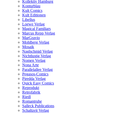
Kollektiv Hamburg
Konturblau
Kult Comics
Kult Editionen
Libellus
Loewe Verlag
Magical Familiars
Marcus Repp Verlag
MarGravio
Mohlberg Verlag
Mosaik
Naglschmid Verlag
Nichtlustig Verlag
Nomen Verlag
Nona Arte
Parallelallee Verlag
Pegasos-Comics
Piredda Verlag
Quick Easy Comics
Reprodukt
Retrofabrik
Riedl
Romantruhe
Salleck Publications
Schaltzeit Verlag