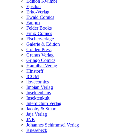
Edition Kwimbi
Epsilon
Erko-Verlag
Ewald Comics
Fanpro
Felder Books
Finix-Comics
Fischerverlage
Galerie & Edition
Golden Press
Granus Verlag
Gringo Comics
Hannibal Verlag
Hinstorff
ICOM
ilovecomics
Impian Verlag
Insektenhaus
Insektenkult
Interdictum Verlag
Jacoby & Stuart
Jaja Verlag
JNK
Johannes Schimmsel Verlag
Knesebeck