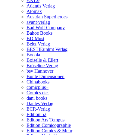
ART:9
Atlantis Verlag
Atomax
Austrian Superheroes
avant-verlag
Bad Wolf Company
Bahoe Books
BD Must
Beltz Verlag
BESTIEunlmt Verlag
Bocola
Boiselle & Ellert
Bröseline Verlag
bsv Hannover
Bunte Dimensionen
Chinabooks
comicplus+
Comics etc.
dani books
Dantes Verlag
ECR-Verlag
Edition 52
Edition Ars Tempus
Edition Comicographie
Edition Comics & Mehr