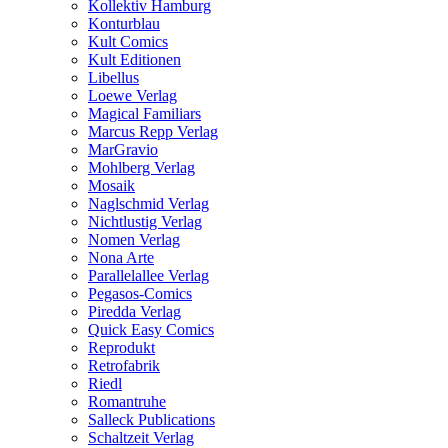
Kollektiv Hamburg
Konturblau
Kult Comics
Kult Editionen
Libellus
Loewe Verlag
Magical Familiars
Marcus Repp Verlag
MarGravio
Mohlberg Verlag
Mosaik
Naglschmid Verlag
Nichtlustig Verlag
Nomen Verlag
Nona Arte
Parallelallee Verlag
Pegasos-Comics
Piredda Verlag
Quick Easy Comics
Reprodukt
Retrofabrik
Riedl
Romantruhe
Salleck Publications
Schaltzeit Verlag