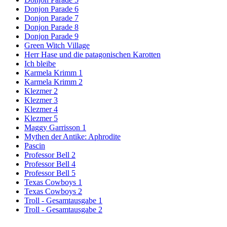
Donjon Parade 6
Donjon Parade 7
Donjon Parade 8
Donjon Parade 9
Green Witch Village
Herr Hase und die patagonischen Karotten
Ich bleibe
Karmela Krimm 1
Karmela Krimm 2
Klezmer 2
Klezmer 3
Klezmer 4
Klezmer 5
Maggy Garrisson 1
Mythen der Antike: Aphrodite
Pascin
Professor Bell 2
Professor Bell 4
Professor Bell 5
Texas Cowboys 1
Texas Cowboys 2
Troll - Gesamtausgabe 1
Troll - Gesamtausgabe 2