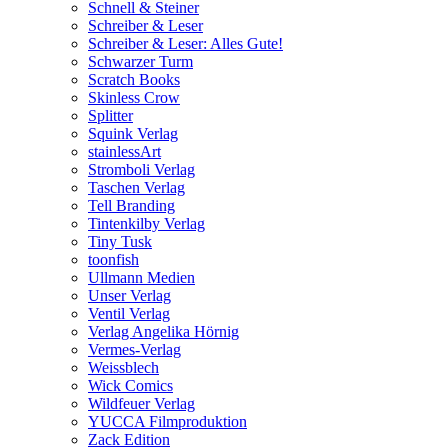
Schnell & Steiner
Schreiber & Leser
Schreiber & Leser: Alles Gute!
Schwarzer Turm
Scratch Books
Skinless Crow
Splitter
Squink Verlag
stainlessArt
Stromboli Verlag
Taschen Verlag
Tell Branding
Tintenkilby Verlag
Tiny Tusk
toonfish
Ullmann Medien
Unser Verlag
Ventil Verlag
Verlag Angelika Hörnig
Vermes-Verlag
Weissblech
Wick Comics
Wildfeuer Verlag
YUCCA Filmproduktion
Zack Edition