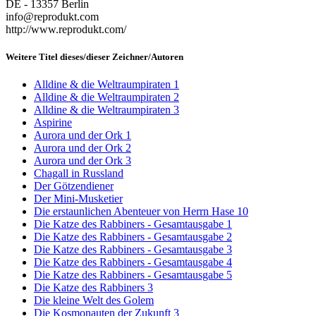
DE - 13357 Berlin
info@reprodukt.com
http://www.reprodukt.com/
Weitere Titel dieses/dieser Zeichner/Autoren
Alldine & die Weltraumpiraten 1
Alldine & die Weltraumpiraten 2
Alldine & die Weltraumpiraten 3
Aspirine
Aurora und der Ork 1
Aurora und der Ork 2
Aurora und der Ork 3
Chagall in Russland
Der Götzendiener
Der Mini-Musketier
Die erstaunlichen Abenteuer von Herrn Hase 10
Die Katze des Rabbiners - Gesamtausgabe 1
Die Katze des Rabbiners - Gesamtausgabe 2
Die Katze des Rabbiners - Gesamtausgabe 3
Die Katze des Rabbiners - Gesamtausgabe 4
Die Katze des Rabbiners - Gesamtausgabe 5
Die Katze des Rabbiners 3
Die kleine Welt des Golem
Die Kosmonauten der Zukunft 3