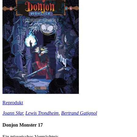
Reprodukt
Joann Sfar
,
Lewis Trondheim
,
Bertrand Gatignol
Donjon Monster 17
Ein trügerisches Vermächtnis