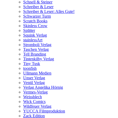
Schnell & Steiner
Schreiber & Leser
Schreiber & Leser: Alles Gute!
Schwarzer Turm
Scratch Books
Skinless Crow
Splitter
Squink Verlag
stainlessArt
Stromboli Verlag
Taschen Verlag
Tell Branding
Tintenkilby Verlag
Tiny Tusk
toonfish
Ullmann Medien
Unser Verlag
Ventil Verlag
Verlag Angelika Hörnig
Vermes-Verlag
Weissblech
Wick Comics
Wildfeuer Verlag
YUCCA Filmproduktion
Zack Edition