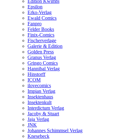
Edition Kwimbi
Epsilon
Erko-Verlag
Ewald Comics
Fanpro
Felder Books
Finix-Comics
Fischerverlage
Galerie & Edition
Golden Press
Granus Verlag
Gringo Comics
Hannibal Verlag
Hinstorff
ICOM
ilovecomics
Impian Verlag
Insektenhaus
Insektenkult
Interdictum Verlag
Jacoby & Stuart
Jaja Verlag
JNK
Johannes Schimmsel Verlag
Knesebeck