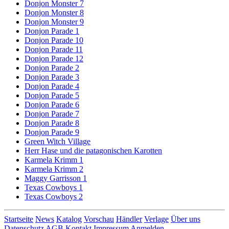
Donjon Monster 7
Donjon Monster 8
Donjon Monster 9
Donjon Parade 1
Donjon Parade 10
Donjon Parade 11
Donjon Parade 12
Donjon Parade 2
Donjon Parade 3
Donjon Parade 4
Donjon Parade 5
Donjon Parade 6
Donjon Parade 7
Donjon Parade 8
Donjon Parade 9
Green Witch Village
Herr Hase und die patagonischen Karotten
Karmela Krimm 1
Karmela Krimm 2
Maggy Garrisson 1
Texas Cowboys 1
Texas Cowboys 2
Startseite
News
Katalog
Vorschau
Händler
Verlage
Über uns
Datenschutz
AGB
Kontakt
Impressum
Anmelden