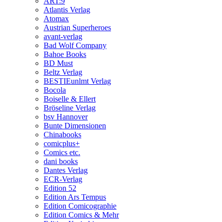
ART:9
Atlantis Verlag
Atomax
Austrian Superheroes
avant-verlag
Bad Wolf Company
Bahoe Books
BD Must
Beltz Verlag
BESTIEunlmt Verlag
Bocola
Boiselle & Ellert
Bröseline Verlag
bsv Hannover
Bunte Dimensionen
Chinabooks
comicplus+
Comics etc.
dani books
Dantes Verlag
ECR-Verlag
Edition 52
Edition Ars Tempus
Edition Comicographie
Edition Comics & Mehr