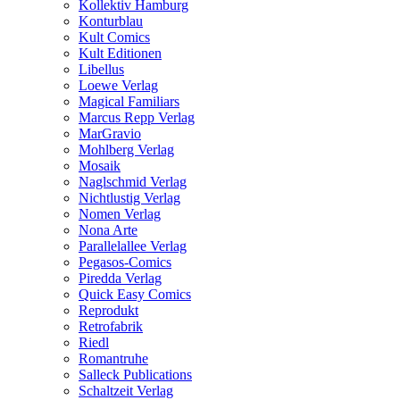
Kollektiv Hamburg
Konturblau
Kult Comics
Kult Editionen
Libellus
Loewe Verlag
Magical Familiars
Marcus Repp Verlag
MarGravio
Mohlberg Verlag
Mosaik
Naglschmid Verlag
Nichtlustig Verlag
Nomen Verlag
Nona Arte
Parallelallee Verlag
Pegasos-Comics
Piredda Verlag
Quick Easy Comics
Reprodukt
Retrofabrik
Riedl
Romantruhe
Salleck Publications
Schaltzeit Verlag