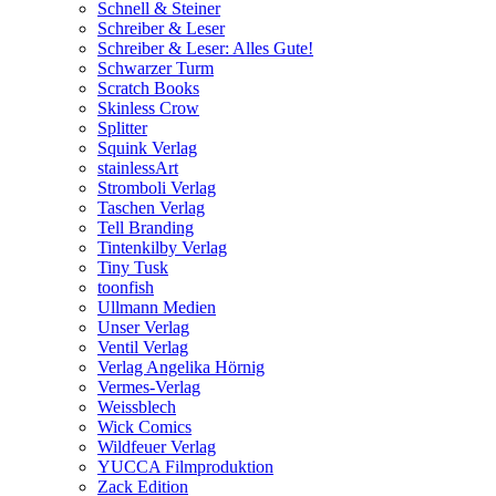
Schnell & Steiner
Schreiber & Leser
Schreiber & Leser: Alles Gute!
Schwarzer Turm
Scratch Books
Skinless Crow
Splitter
Squink Verlag
stainlessArt
Stromboli Verlag
Taschen Verlag
Tell Branding
Tintenkilby Verlag
Tiny Tusk
toonfish
Ullmann Medien
Unser Verlag
Ventil Verlag
Verlag Angelika Hörnig
Vermes-Verlag
Weissblech
Wick Comics
Wildfeuer Verlag
YUCCA Filmproduktion
Zack Edition