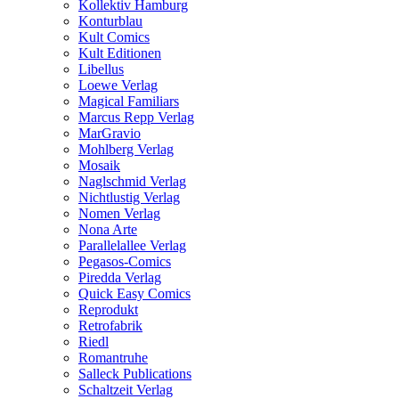
Kollektiv Hamburg
Konturblau
Kult Comics
Kult Editionen
Libellus
Loewe Verlag
Magical Familiars
Marcus Repp Verlag
MarGravio
Mohlberg Verlag
Mosaik
Naglschmid Verlag
Nichtlustig Verlag
Nomen Verlag
Nona Arte
Parallelallee Verlag
Pegasos-Comics
Piredda Verlag
Quick Easy Comics
Reprodukt
Retrofabrik
Riedl
Romantruhe
Salleck Publications
Schaltzeit Verlag