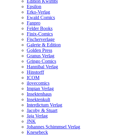
Edition Kwimbi
Epsilon
Erko-Verlag
Ewald Comics
Fanpro
Felder Books
Finix-Comics
Fischerverlage
Galerie & Edition
Golden Press
Granus Verlag
Gringo Comics
Hannibal Verlag
Hinstorff
ICOM
ilovecomics
Impian Verlag
Insektenhaus
Insektenkult
Interdictum Verlag
Jacoby & Stuart
Jaja Verlag
JNK
Johannes Schimmsel Verlag
Knesebeck