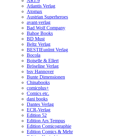
ART:9
Atlantis Verlag
Atomax
Austrian Superheroes
avant-verlag
Bad Wolf Company
Bahoe Books
BD Must
Beltz Verlag
BESTIEunlmt Verlag
Bocola
Boiselle & Ellert
Bröseline Verlag
bsv Hannover
Bunte Dimensionen
Chinabooks
comicplus+
Comics etc.
dani books
Dantes Verlag
ECR-Verlag
Edition 52
Edition Ars Tempus
Edition Comicographie
Edition Comics & Mehr