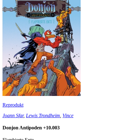
Reprodukt
Joann Sfar
,
Lewis Trondheim
,
Vince
Donjon Antipoden +10.003
Flambierte Ente