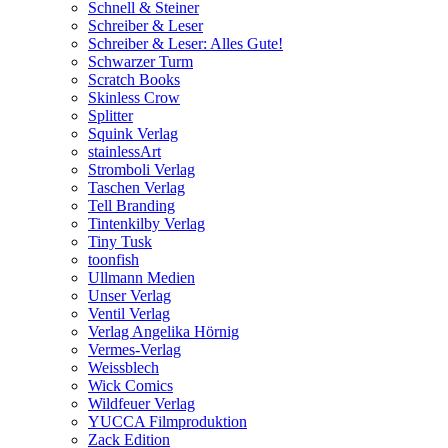
Schnell & Steiner
Schreiber & Leser
Schreiber & Leser: Alles Gute!
Schwarzer Turm
Scratch Books
Skinless Crow
Splitter
Squink Verlag
stainlessArt
Stromboli Verlag
Taschen Verlag
Tell Branding
Tintenkilby Verlag
Tiny Tusk
toonfish
Ullmann Medien
Unser Verlag
Ventil Verlag
Verlag Angelika Hörnig
Vermes-Verlag
Weissblech
Wick Comics
Wildfeuer Verlag
YUCCA Filmproduktion
Zack Edition