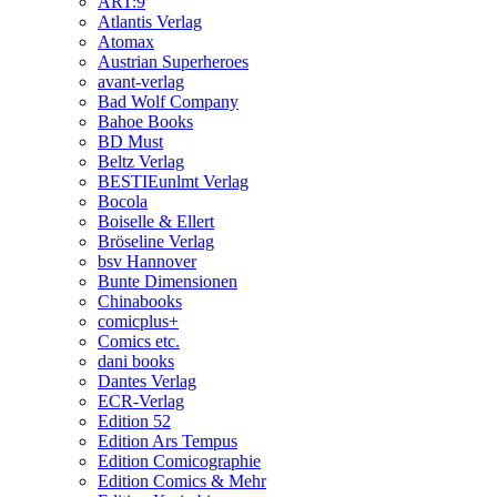
ART:9
Atlantis Verlag
Atomax
Austrian Superheroes
avant-verlag
Bad Wolf Company
Bahoe Books
BD Must
Beltz Verlag
BESTIEunlmt Verlag
Bocola
Boiselle & Ellert
Bröseline Verlag
bsv Hannover
Bunte Dimensionen
Chinabooks
comicplus+
Comics etc.
dani books
Dantes Verlag
ECR-Verlag
Edition 52
Edition Ars Tempus
Edition Comicographie
Edition Comics & Mehr