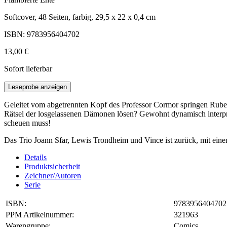
Softcover, 48 Seiten, farbig, 29,5 x 22 x 0,4 cm
ISBN: 9783956404702
13,00 €
Sofort lieferbar
Leseprobe anzeigen
Geleitet vom abgetrennten Kopf des Professor Cormor springen Rube
Rätsel der losgelassenen Dämonen lösen? Gewohnt dynamisch interpr
scheuen muss!
Das Trio Joann Sfar, Lewis Trondheim und Vince ist zurück, mit ein
Details
Produktsicherheit
Zeichner/Autoren
Serie
ISBN:
9783956404702
PPM Artikelnummer:
321963
Warengruppe:
Comics