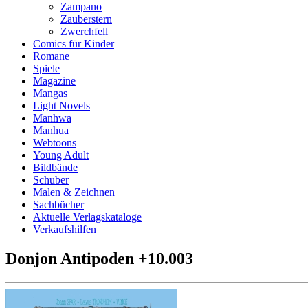
Zampano
Zauberstern
Zwerchfell
Comics für Kinder
Romane
Spiele
Magazine
Mangas
Light Novels
Manhwa
Manhua
Webtoons
Young Adult
Bildbände
Schuber
Malen & Zeichnen
Sachbücher
Aktuelle Verlagskataloge
Verkaufshilfen
Donjon Antipoden +10.003