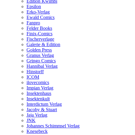
Edition Kwimbi
Epsilon
Erko-Verlag
Ewald Comics
Fanpro
Felder Books
Finix-Comics
Fischerverlage
Galerie & Edition
Golden Press
Granus Verlag
Gringo Comics
Hannibal Verlag
Hinstorff
ICOM
ilovecomics
Impian Verlag
Insektenhaus
Insektenkult
Interdictum Verlag
Jacoby & Stuart
Jaja Verlag
JNK
Johannes Schimmsel Verlag
Knesebeck