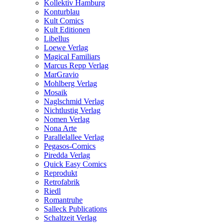
Kollektiv Hamburg
Konturblau
Kult Comics
Kult Editionen
Libellus
Loewe Verlag
Magical Familiars
Marcus Repp Verlag
MarGravio
Mohlberg Verlag
Mosaik
Naglschmid Verlag
Nichtlustig Verlag
Nomen Verlag
Nona Arte
Parallelallee Verlag
Pegasos-Comics
Piredda Verlag
Quick Easy Comics
Reprodukt
Retrofabrik
Riedl
Romantruhe
Salleck Publications
Schaltzeit Verlag