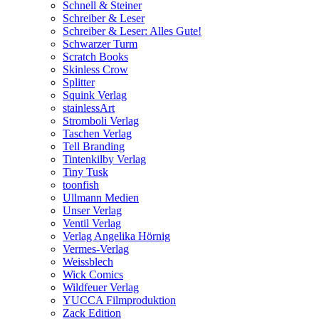
Schnell & Steiner
Schreiber & Leser
Schreiber & Leser: Alles Gute!
Schwarzer Turm
Scratch Books
Skinless Crow
Splitter
Squink Verlag
stainlessArt
Stromboli Verlag
Taschen Verlag
Tell Branding
Tintenkilby Verlag
Tiny Tusk
toonfish
Ullmann Medien
Unser Verlag
Ventil Verlag
Verlag Angelika Hörnig
Vermes-Verlag
Weissblech
Wick Comics
Wildfeuer Verlag
YUCCA Filmproduktion
Zack Edition