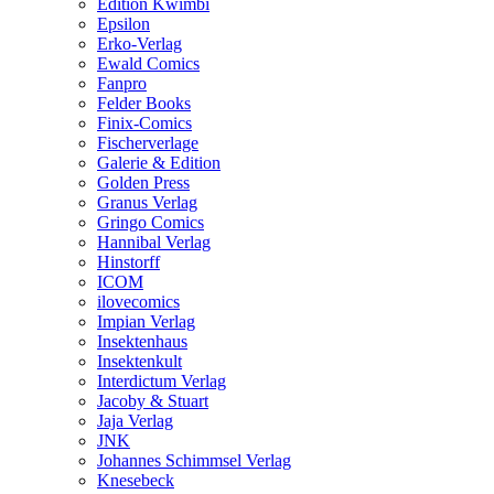
Edition Kwimbi
Epsilon
Erko-Verlag
Ewald Comics
Fanpro
Felder Books
Finix-Comics
Fischerverlage
Galerie & Edition
Golden Press
Granus Verlag
Gringo Comics
Hannibal Verlag
Hinstorff
ICOM
ilovecomics
Impian Verlag
Insektenhaus
Insektenkult
Interdictum Verlag
Jacoby & Stuart
Jaja Verlag
JNK
Johannes Schimmsel Verlag
Knesebeck