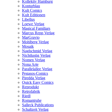
Kollektiv Hamburg
Konturblau
Kult Comics
Kult Editionen
Libellus
Loewe Verlag
Magical Familiars
Marcus Repp Verlag
MarGravio
Mohlberg Verlag
Mosaik
Naglschmid Verlag
Nichtlustig Verlag
Nomen Verlag
Nona Arte
Parallelallee Verlag
Pegasos-Comics
Piredda Verlag
Quick Easy Comics
Reprodukt
Retrofabrik
Riedl
Romantruhe
Salleck Publications
Schaltzeit Verlag