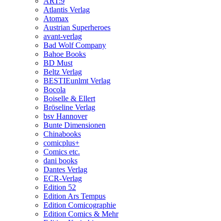
ART:9
Atlantis Verlag
Atomax
Austrian Superheroes
avant-verlag
Bad Wolf Company
Bahoe Books
BD Must
Beltz Verlag
BESTIEunlmt Verlag
Bocola
Boiselle & Ellert
Bröseline Verlag
bsv Hannover
Bunte Dimensionen
Chinabooks
comicplus+
Comics etc.
dani books
Dantes Verlag
ECR-Verlag
Edition 52
Edition Ars Tempus
Edition Comicographie
Edition Comics & Mehr