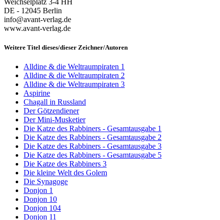
Weichselplatz 3-4 HH
DE - 12045 Berlin
info@avant-verlag.de
www.avant-verlag.de
Weitere Titel dieses/dieser Zeichner/Autoren
Alldine & die Weltraumpiraten 1
Alldine & die Weltraumpiraten 2
Alldine & die Weltraumpiraten 3
Aspirine
Chagall in Russland
Der Götzendiener
Der Mini-Musketier
Die Katze des Rabbiners - Gesamtausgabe 1
Die Katze des Rabbiners - Gesamtausgabe 2
Die Katze des Rabbiners - Gesamtausgabe 3
Die Katze des Rabbiners - Gesamtausgabe 5
Die Katze des Rabbiners 3
Die kleine Welt des Golem
Die Synagoge
Donjon 1
Donjon 10
Donjon 104
Donjon 11