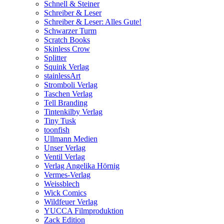
Schnell & Steiner
Schreiber & Leser
Schreiber & Leser: Alles Gute!
Schwarzer Turm
Scratch Books
Skinless Crow
Splitter
Squink Verlag
stainlessArt
Stromboli Verlag
Taschen Verlag
Tell Branding
Tintenkilby Verlag
Tiny Tusk
toonfish
Ullmann Medien
Unser Verlag
Ventil Verlag
Verlag Angelika Hörnig
Vermes-Verlag
Weissblech
Wick Comics
Wildfeuer Verlag
YUCCA Filmproduktion
Zack Edition