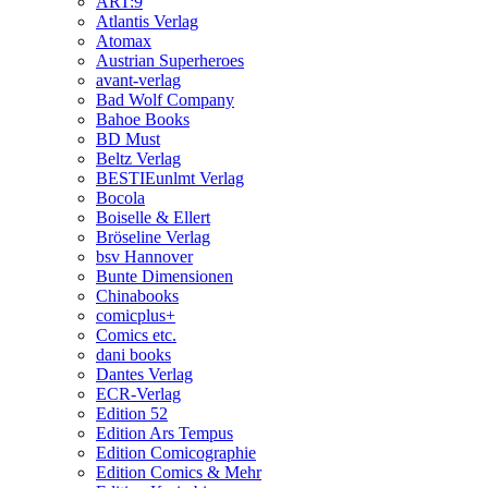
ART:9
Atlantis Verlag
Atomax
Austrian Superheroes
avant-verlag
Bad Wolf Company
Bahoe Books
BD Must
Beltz Verlag
BESTIEunlmt Verlag
Bocola
Boiselle & Ellert
Bröseline Verlag
bsv Hannover
Bunte Dimensionen
Chinabooks
comicplus+
Comics etc.
dani books
Dantes Verlag
ECR-Verlag
Edition 52
Edition Ars Tempus
Edition Comicographie
Edition Comics & Mehr