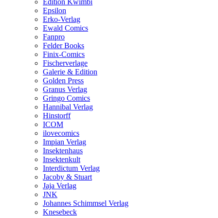
Edition Kwimbi
Epsilon
Erko-Verlag
Ewald Comics
Fanpro
Felder Books
Finix-Comics
Fischerverlage
Galerie & Edition
Golden Press
Granus Verlag
Gringo Comics
Hannibal Verlag
Hinstorff
ICOM
ilovecomics
Impian Verlag
Insektenhaus
Insektenkult
Interdictum Verlag
Jacoby & Stuart
Jaja Verlag
JNK
Johannes Schimmsel Verlag
Knesebeck