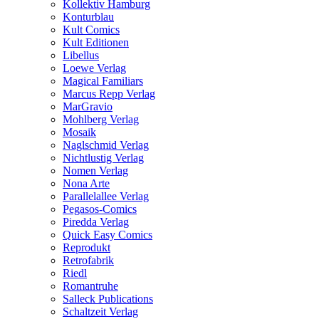
Kollektiv Hamburg
Konturblau
Kult Comics
Kult Editionen
Libellus
Loewe Verlag
Magical Familiars
Marcus Repp Verlag
MarGravio
Mohlberg Verlag
Mosaik
Naglschmid Verlag
Nichtlustig Verlag
Nomen Verlag
Nona Arte
Parallelallee Verlag
Pegasos-Comics
Piredda Verlag
Quick Easy Comics
Reprodukt
Retrofabrik
Riedl
Romantruhe
Salleck Publications
Schaltzeit Verlag