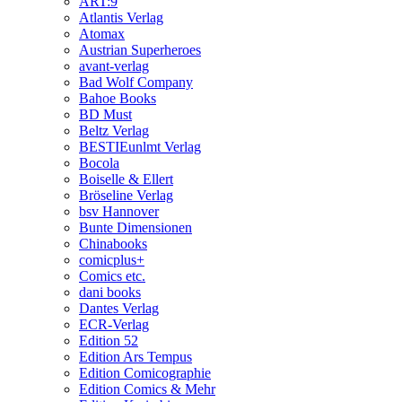
ART:9
Atlantis Verlag
Atomax
Austrian Superheroes
avant-verlag
Bad Wolf Company
Bahoe Books
BD Must
Beltz Verlag
BESTIEunlmt Verlag
Bocola
Boiselle & Ellert
Bröseline Verlag
bsv Hannover
Bunte Dimensionen
Chinabooks
comicplus+
Comics etc.
dani books
Dantes Verlag
ECR-Verlag
Edition 52
Edition Ars Tempus
Edition Comicographie
Edition Comics & Mehr