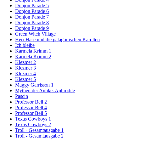
Donjon Parade 5
Donjon Parade 6
Donjon Parade 7
Donjon Parade 8
Donjon Parade 9
Green Witch Village
Herr Hase und die patagonischen Karotten
Ich bleibe
Karmela Krimm 1
Karmela Krimm 2
Klezmer 2
Klezmer 3
Klezmer 4
Klezmer 5
Maggy Garrisson 1
Mythen der Antike: Aphrodite
Pascin
Professor Bell 2
Professor Bell 4
Professor Bell 5
Texas Cowboys 1
Texas Cowboys 2
Troll - Gesamtausgabe 1
Troll - Gesamtausgabe 2