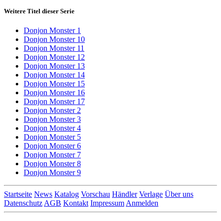
Weitere Titel dieser Serie
Donjon Monster 1
Donjon Monster 10
Donjon Monster 11
Donjon Monster 12
Donjon Monster 13
Donjon Monster 14
Donjon Monster 15
Donjon Monster 16
Donjon Monster 17
Donjon Monster 2
Donjon Monster 3
Donjon Monster 4
Donjon Monster 5
Donjon Monster 6
Donjon Monster 7
Donjon Monster 8
Donjon Monster 9
Startseite
News
Katalog
Vorschau
Händler
Verlage
Über uns
Datenschutz
AGB
Kontakt
Impressum
Anmelden