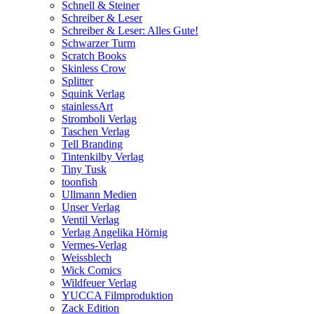
Schnell & Steiner
Schreiber & Leser
Schreiber & Leser: Alles Gute!
Schwarzer Turm
Scratch Books
Skinless Crow
Splitter
Squink Verlag
stainlessArt
Stromboli Verlag
Taschen Verlag
Tell Branding
Tintenkilby Verlag
Tiny Tusk
toonfish
Ullmann Medien
Unser Verlag
Ventil Verlag
Verlag Angelika Hörnig
Vermes-Verlag
Weissblech
Wick Comics
Wildfeuer Verlag
YUCCA Filmproduktion
Zack Edition