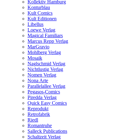
Kollektiv Hamburg
Konturblau
Kult Comics
Kult Editionen
Libellus
Loewe Verlag
Magical Familiars
Marcus Repp Verlag
MarGravio
Mohlberg Verlag
Mosaik
Naglschmid Verlag
Nichtlustig Verlag
Nomen Verlag
Nona Arte
Parallelallee Verlag
Pegasos-Comics
Piredda Verlag
Quick Easy Comics
Reprodukt
Retrofabrik
Riedl
Romantruhe
Salleck Publications
Schaltzeit Verlag