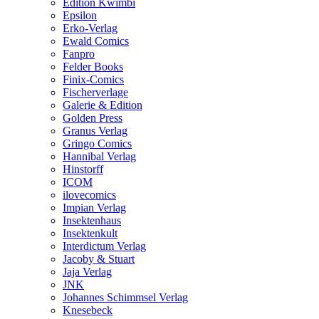
Edition Kwimbi
Epsilon
Erko-Verlag
Ewald Comics
Fanpro
Felder Books
Finix-Comics
Fischerverlage
Galerie & Edition
Golden Press
Granus Verlag
Gringo Comics
Hannibal Verlag
Hinstorff
ICOM
ilovecomics
Impian Verlag
Insektenhaus
Insektenkult
Interdictum Verlag
Jacoby & Stuart
Jaja Verlag
JNK
Johannes Schimmsel Verlag
Knesebeck