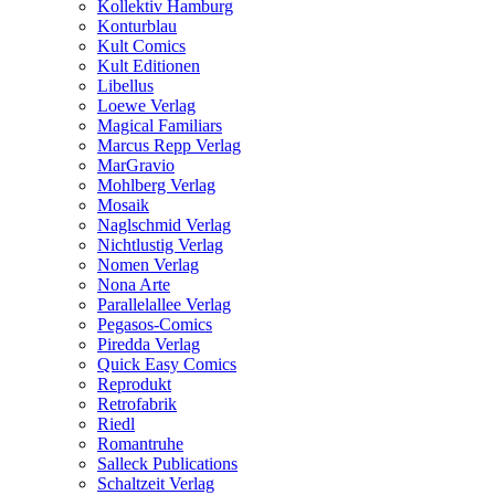
Kollektiv Hamburg
Konturblau
Kult Comics
Kult Editionen
Libellus
Loewe Verlag
Magical Familiars
Marcus Repp Verlag
MarGravio
Mohlberg Verlag
Mosaik
Naglschmid Verlag
Nichtlustig Verlag
Nomen Verlag
Nona Arte
Parallelallee Verlag
Pegasos-Comics
Piredda Verlag
Quick Easy Comics
Reprodukt
Retrofabrik
Riedl
Romantruhe
Salleck Publications
Schaltzeit Verlag