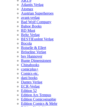
ART:9
Atlantis Verlag
Atomax
Austrian Superheroes
avant-verlag
Bad Wolf Company
Bahoe Books
BD Must
Beltz Verlag
BESTIEunlmt Verlag
Bocola
Boiselle & Ellert
Bröseline Verlag
bsv Hannover
Bunte Dimensionen
Chinabooks
comicplus+
Comics etc.
dani books
Dantes Verlag
ECR-Verlag
Edition 52
Edition Ars Tempus
Edition Comicographie
Edition Comics & Mehr