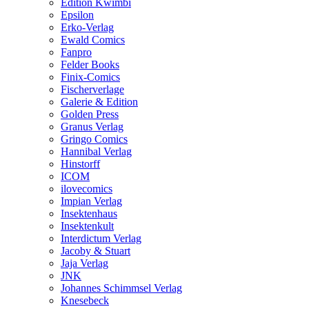
Edition Kwimbi
Epsilon
Erko-Verlag
Ewald Comics
Fanpro
Felder Books
Finix-Comics
Fischerverlage
Galerie & Edition
Golden Press
Granus Verlag
Gringo Comics
Hannibal Verlag
Hinstorff
ICOM
ilovecomics
Impian Verlag
Insektenhaus
Insektenkult
Interdictum Verlag
Jacoby & Stuart
Jaja Verlag
JNK
Johannes Schimmsel Verlag
Knesebeck