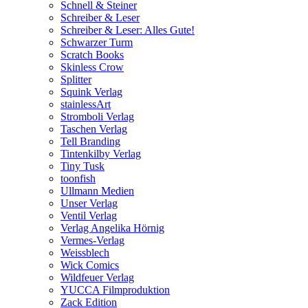
Schnell & Steiner
Schreiber & Leser
Schreiber & Leser: Alles Gute!
Schwarzer Turm
Scratch Books
Skinless Crow
Splitter
Squink Verlag
stainlessArt
Stromboli Verlag
Taschen Verlag
Tell Branding
Tintenkilby Verlag
Tiny Tusk
toonfish
Ullmann Medien
Unser Verlag
Ventil Verlag
Verlag Angelika Hörnig
Vermes-Verlag
Weissblech
Wick Comics
Wildfeuer Verlag
YUCCA Filmproduktion
Zack Edition