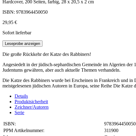
Hardcover, 200 Seiten, farbig, 28 x 20,5 x 2 cm
ISBN: 9783964450050
29,95 €
Sofort lieferbar
Leseprobe anzeigen
Die große Rückkehr der Katze des Rabbiners!
Angesiedelt in der jüdisch-sephardischen Gemeinde im Algerien der 19
Judentums gewähren, aber auch aktuelle Themen verhandeln.
Die Katze des Rabbiners wurde bei Erscheinen in Frankreich und in 
meistgelesenen jüdischen Autoren in Europa, seine Reihe Die Katze 
Details
Produktsicherheit
Zeichner/Autoren
Serie
ISBN:
9783964450050
PPM Artikelnummer:
311900