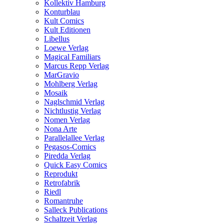
Kollektiv Hamburg
Konturblau
Kult Comics
Kult Editionen
Libellus
Loewe Verlag
Magical Familiars
Marcus Repp Verlag
MarGravio
Mohlberg Verlag
Mosaik
Naglschmid Verlag
Nichtlustig Verlag
Nomen Verlag
Nona Arte
Parallelallee Verlag
Pegasos-Comics
Piredda Verlag
Quick Easy Comics
Reprodukt
Retrofabrik
Riedl
Romantruhe
Salleck Publications
Schaltzeit Verlag