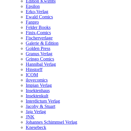
Edition Kwimbi
Epsilon
Erko-Verlag
Ewald Comics
Fanpro
Felder Books
Finix-Comics
Fischerverlage
Galerie & Edition
Golden Press
Granus Verlag
Gringo Comics
Hannibal Verlag
Hinstorff
ICOM
ilovecomics
Impian Verlag
Insektenhaus
Insektenkult
Interdictum Verlag
Jacoby & Stuart
Jaja Verlag
JNK
Johannes Schimmsel Verlag
Knesebeck