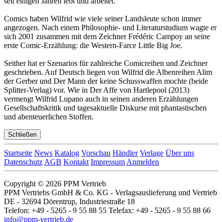
seit einigen Jahren lebt und arbeitet.
Comics haben Wilfrid wie viele seiner Landsleute schon immer
angezogen. Nach einem Philosophie- und Literaturstudium wagte er
sich 2001 zusammen mit dem Zeichner Frédéric Campoy an seine
erste Comic-Erzählung: die Western-Farce Little Big Joe.
Seither hat er Szenarios für zahlreiche Comicreihen und Zeichner
geschrieben. Auf Deutsch liegen von Wilfrid die Albenreihen Alim
der Gerber und Der Mann der keine Schusswaffen mochte (beide
Splitter-Verlag) vor. Wie in Der Affe von Hartlepool (2013)
vermengt Wilfrid Lupano auch in seinen anderen Erzählungen
Gesellschaftskritik und tagesaktuelle Diskurse mit phantastischen
und abenteuerlichen Stoffen.
Schließen
Startseite
News
Katalog
Vorschau
Händler
Verlage
Über uns
Datenschutz
AGB
Kontakt
Impressum
Anmelden
Copyright © 2026 PPM Vertrieb
PPM Vertriebs GmbH & Co. KG - Verlagsauslieferung und Vertrieb
DE - 32694 Dörentrup, Industriestraße 18
Telefon: +49 - 5265 - 9 55 88 55 Telefax: +49 - 5265 - 9 55 88 66
info@ppm-vertrieb.de