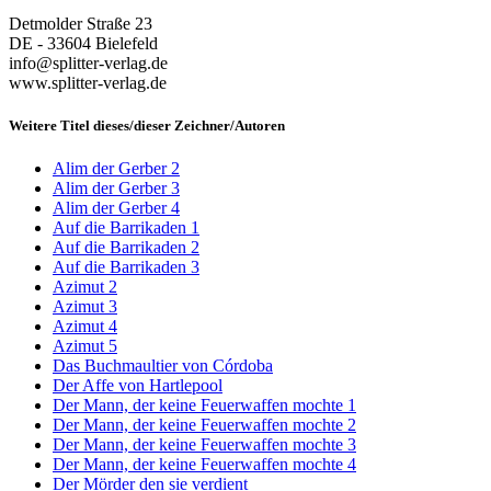
Detmolder Straße 23
DE - 33604 Bielefeld
info@splitter-verlag.de
www.splitter-verlag.de
Weitere Titel dieses/dieser Zeichner/Autoren
Alim der Gerber 2
Alim der Gerber 3
Alim der Gerber 4
Auf die Barrikaden 1
Auf die Barrikaden 2
Auf die Barrikaden 3
Azimut 2
Azimut 3
Azimut 4
Azimut 5
Das Buchmaultier von Córdoba
Der Affe von Hartlepool
Der Mann, der keine Feuerwaffen mochte 1
Der Mann, der keine Feuerwaffen mochte 2
Der Mann, der keine Feuerwaffen mochte 3
Der Mann, der keine Feuerwaffen mochte 4
Der Mörder den sie verdient