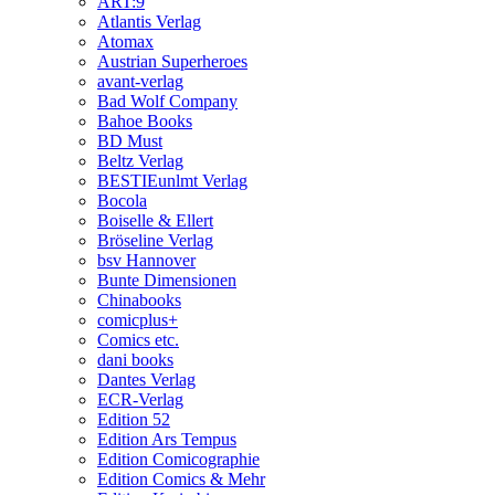
ART:9
Atlantis Verlag
Atomax
Austrian Superheroes
avant-verlag
Bad Wolf Company
Bahoe Books
BD Must
Beltz Verlag
BESTIEunlmt Verlag
Bocola
Boiselle & Ellert
Bröseline Verlag
bsv Hannover
Bunte Dimensionen
Chinabooks
comicplus+
Comics etc.
dani books
Dantes Verlag
ECR-Verlag
Edition 52
Edition Ars Tempus
Edition Comicographie
Edition Comics & Mehr