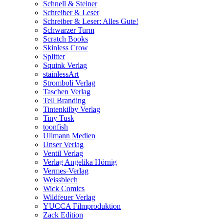
Schnell & Steiner
Schreiber & Leser
Schreiber & Leser: Alles Gute!
Schwarzer Turm
Scratch Books
Skinless Crow
Splitter
Squink Verlag
stainlessArt
Stromboli Verlag
Taschen Verlag
Tell Branding
Tintenkilby Verlag
Tiny Tusk
toonfish
Ullmann Medien
Unser Verlag
Ventil Verlag
Verlag Angelika Hörnig
Vermes-Verlag
Weissblech
Wick Comics
Wildfeuer Verlag
YUCCA Filmproduktion
Zack Edition