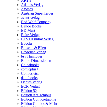
ART:9
Atlantis Verlag
Atomax
Austrian Superheroes
avant-verlag
Bad Wolf Company
Bahoe Books
BD Must
Beltz Verlag
BESTIEunlmt Verlag
Bocola
Boiselle & Ellert
Bröseline Verlag
bsv Hannover
Bunte Dimensionen
Chinabooks
comicplus+
Comics etc.
dani books
Dantes Verlag
ECR-Verlag
Edition 52
Edition Ars Tempus
Edition Comicographie
Edition Comics & Mehr