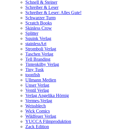
Schnell & Steiner
Schreiber & Leser
Schreiber & Leser: Alles Gute!
Schwarzer Turm
Scratch Books
Skinless Crow
Splitter
Squink Verlag
stainlessArt
Stromboli Verlag
Taschen Verlag
Tell Branding
Tintenkilby Verlag
Tiny Tusk
toonfish
Ullmann Medien
Unser Verlag
Ventil Verlag
Verlag Angelika Hörnig
Vermes-Verlag
Weissblech
Wick Comics
Wildfeuer Verlag
YUCCA Filmproduktion
Zack Edition