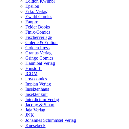
Edition Kwimbi
Epsilon
Erko-Verlag
Ewald Comics
Fanpro
Felder Books
Finix-Comics
Fischerverlage
Galerie & Edition
Golden Press
Granus Verlag
Gringo Comics
Hannibal Verlag
Hinstorff
ICOM
ilovecomics
Impian Verlag
Insektenhaus
Insektenkult
Interdictum Verlag
Jacoby & Stuart
Jaja Verlag
JNK
Johannes Schimmsel Verlag
Knesebeck