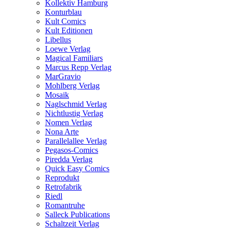
Kollektiv Hamburg
Konturblau
Kult Comics
Kult Editionen
Libellus
Loewe Verlag
Magical Familiars
Marcus Repp Verlag
MarGravio
Mohlberg Verlag
Mosaik
Naglschmid Verlag
Nichtlustig Verlag
Nomen Verlag
Nona Arte
Parallelallee Verlag
Pegasos-Comics
Piredda Verlag
Quick Easy Comics
Reprodukt
Retrofabrik
Riedl
Romantruhe
Salleck Publications
Schaltzeit Verlag