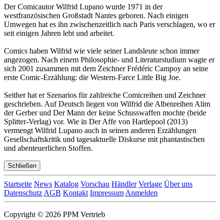
Der Comicautor Wilfrid Lupano wurde 1971 in der
westfranzösischen Großstadt Nantes geboren. Nach einigen
Umwegen hat es ihn zwischenzeitlich nach Paris verschlagen, wo er
seit einigen Jahren lebt und arbeitet.
Comics haben Wilfrid wie viele seiner Landsleute schon immer
angezogen. Nach einem Philosophie- und Literaturstudium wagte er
sich 2001 zusammen mit dem Zeichner Frédéric Campoy an seine
erste Comic-Erzählung: die Western-Farce Little Big Joe.
Seither hat er Szenarios für zahlreiche Comicreihen und Zeichner
geschrieben. Auf Deutsch liegen von Wilfrid die Albenreihen Alim
der Gerber und Der Mann der keine Schusswaffen mochte (beide
Splitter-Verlag) vor. Wie in Der Affe von Hartlepool (2013)
vermengt Wilfrid Lupano auch in seinen anderen Erzählungen
Gesellschaftskritik und tagesaktuelle Diskurse mit phantastischen
und abenteuerlichen Stoffen.
Schließen
Startseite
News
Katalog
Vorschau
Händler
Verlage
Über uns
Datenschutz
AGB
Kontakt
Impressum
Anmelden
Copyright © 2026 PPM Vertrieb