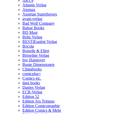
ART:9
Atlantis Verlag
Atomax
Austrian Superheroes
avant-verlag
Bad Wolf Company
Bahoe Books
BD Must
Beltz Verlag
BESTIEunlmt Verlag
Bocola
Boiselle & Ellert
Bröseline Verlag
bsv Hannover
Bunte Dimensionen
Chinabooks
comicplus+
Comics etc.
dani books
Dantes Verlag
ECR-Verlag
Edition 52
Edition Ars Tempus
Edition Comicographie
Edition Comics & Mehr