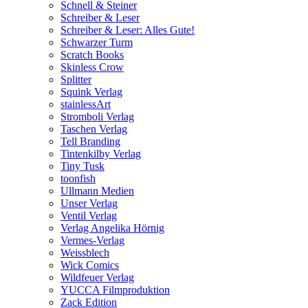
Schnell & Steiner
Schreiber & Leser
Schreiber & Leser: Alles Gute!
Schwarzer Turm
Scratch Books
Skinless Crow
Splitter
Squink Verlag
stainlessArt
Stromboli Verlag
Taschen Verlag
Tell Branding
Tintenkilby Verlag
Tiny Tusk
toonfish
Ullmann Medien
Unser Verlag
Ventil Verlag
Verlag Angelika Hörnig
Vermes-Verlag
Weissblech
Wick Comics
Wildfeuer Verlag
YUCCA Filmproduktion
Zack Edition