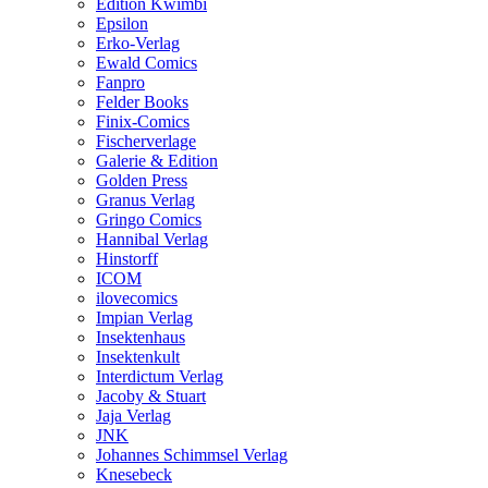
Edition Kwimbi
Epsilon
Erko-Verlag
Ewald Comics
Fanpro
Felder Books
Finix-Comics
Fischerverlage
Galerie & Edition
Golden Press
Granus Verlag
Gringo Comics
Hannibal Verlag
Hinstorff
ICOM
ilovecomics
Impian Verlag
Insektenhaus
Insektenkult
Interdictum Verlag
Jacoby & Stuart
Jaja Verlag
JNK
Johannes Schimmsel Verlag
Knesebeck