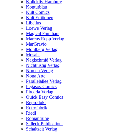
Kollektiv Hamburg
Konturblau
Kult Comics
Kult Editionen
Libellus
Loewe Verlag
Magical Familiars
Marcus Repp Verlag
MarGravio
Mohlberg Verlag
Mosaik
Naglschmid Verlag
Nichtlustig Verlag
Nomen Verlag
Nona Arte
Parallelallee Verlag
Pegasos-Comics
Piredda Verlag
Quick Easy Comics
Reprodukt
Retrofabrik
Riedl
Romantruhe
Salleck Publications
Schaltzeit Verlag