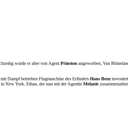
chzeitig wurde er aber von Agent
Prinston
angeworben, Van Rhinelande
 mit Dampf betrieben Flugmaschine des Erfinders
Hans Benz
investier
ns in New York. Ethan, der nun mit der Agentin
Melanie
zusammenarbeite