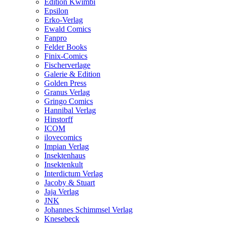
Edition Kwimbi
Epsilon
Erko-Verlag
Ewald Comics
Fanpro
Felder Books
Finix-Comics
Fischerverlage
Galerie & Edition
Golden Press
Granus Verlag
Gringo Comics
Hannibal Verlag
Hinstorff
ICOM
ilovecomics
Impian Verlag
Insektenhaus
Insektenkult
Interdictum Verlag
Jacoby & Stuart
Jaja Verlag
JNK
Johannes Schimmsel Verlag
Knesebeck