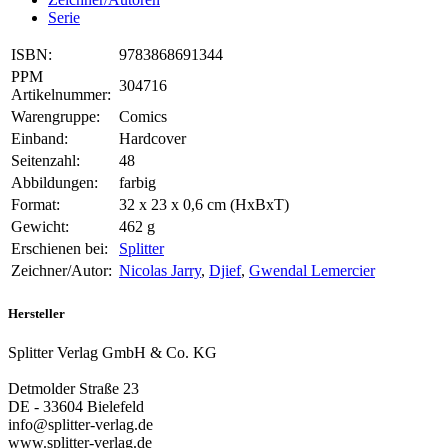
Serie
ISBN:
9783868691344
PPM
304716
Artikelnummer:
Warengruppe:
Comics
Einband:
Hardcover
Seitenzahl:
48
Abbildungen:
farbig
Format:
32 x 23 x 0,6 cm (HxBxT)
Gewicht:
462 g
Erschienen bei:
Splitter
Zeichner/Autor:
Nicolas Jarry
,
Djief
,
Gwendal Lemercier
Hersteller
Splitter Verlag GmbH & Co. KG
Detmolder Straße 23
DE - 33604 Bielefeld
info@splitter-verlag.de
www.splitter-verlag.de