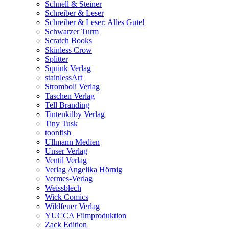
Schnell & Steiner
Schreiber & Leser
Schreiber & Leser: Alles Gute!
Schwarzer Turm
Scratch Books
Skinless Crow
Splitter
Squink Verlag
stainlessArt
Stromboli Verlag
Taschen Verlag
Tell Branding
Tintenkilby Verlag
Tiny Tusk
toonfish
Ullmann Medien
Unser Verlag
Ventil Verlag
Verlag Angelika Hörnig
Vermes-Verlag
Weissblech
Wick Comics
Wildfeuer Verlag
YUCCA Filmproduktion
Zack Edition