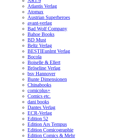
ART:9
Atlantis Verlag
Atomax
Austrian Superheroes
avant-verlag
Bad Wolf Company
Bahoe Books
BD Must
Beltz Verlag
BESTIEunlmt Verlag
Bocola
Boiselle & Ellert
Bröseline Verlag
bsv Hannover
Bunte Dimensionen
Chinabooks
comicplus+
Comics etc.
dani books
Dantes Verlag
ECR-Verlag
Edition 52
Edition Ars Tempus
Edition Comicographie
Edition Comics & Mehr