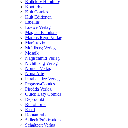
Kollektiv Hamburg
Konturblau
Kult Comics
Kult Editionen
Libellus
Loewe Verlag
Magical Familiars
Marcus Repp Verlag
MarGravio
Mohlberg Verlag
Mosaik
Naglschmid Verlag
Nichtlustig Verlag
Nomen Verlag
Nona Arte
Parallelallee Verlag
Pegasos-Comics
Piredda Verlag
Quick Easy Comics
Reprodukt
Retrofabrik
Riedl
Romantruhe
Salleck Publications
Schaltzeit Verlag