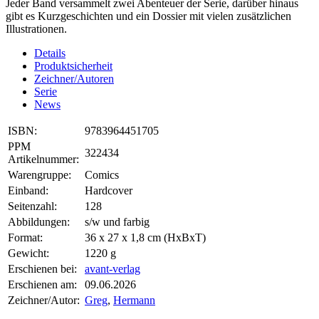
Jeder Band versammelt zwei Abenteuer der Serie, darüber hinaus
gibt es Kurzgeschichten und ein Dossier mit vielen zusätzlichen
Illustrationen.
Details
Produktsicherheit
Zeichner/Autoren
Serie
News
ISBN:
9783964451705
PPM
322434
Artikelnummer:
Warengruppe:
Comics
Einband:
Hardcover
Seitenzahl:
128
Abbildungen:
s/w und farbig
Format:
36 x 27 x 1,8 cm (HxBxT)
Gewicht:
1220 g
Erschienen bei:
avant-verlag
Erschienen am:
09.06.2026
Zeichner/Autor:
Greg
,
Hermann