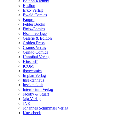
Edition Kwimbi
Epsilon
Erko-Verlag
Ewald Comics
Fanpro
Felder Books
Finix-Comics
Fischerverlage
Galerie & Edition
Golden Press
Granus Verlag
Gringo Comics
Hannibal Verlag
Hinstorff
ICOM
ilovecomics
Impian Verlag
Insektenhaus
Insektenkult
Interdictum Verlag
Jacoby & Stuart
Jaja Verlag
JNK
Johannes Schimmsel Verlag
Knesebeck