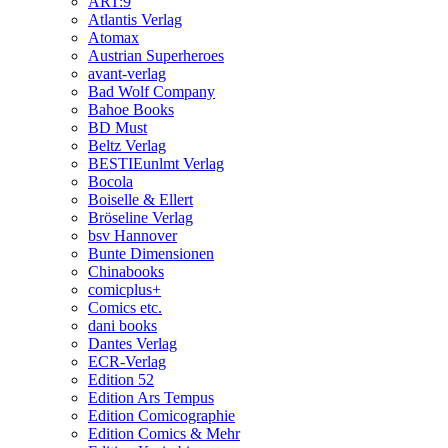
ART:9
Atlantis Verlag
Atomax
Austrian Superheroes
avant-verlag
Bad Wolf Company
Bahoe Books
BD Must
Beltz Verlag
BESTIEunlmt Verlag
Bocola
Boiselle & Ellert
Bröseline Verlag
bsv Hannover
Bunte Dimensionen
Chinabooks
comicplus+
Comics etc.
dani books
Dantes Verlag
ECR-Verlag
Edition 52
Edition Ars Tempus
Edition Comicographie
Edition Comics & Mehr