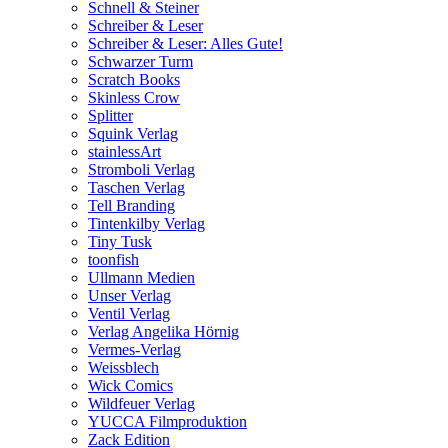
Schnell & Steiner
Schreiber & Leser
Schreiber & Leser: Alles Gute!
Schwarzer Turm
Scratch Books
Skinless Crow
Splitter
Squink Verlag
stainlessArt
Stromboli Verlag
Taschen Verlag
Tell Branding
Tintenkilby Verlag
Tiny Tusk
toonfish
Ullmann Medien
Unser Verlag
Ventil Verlag
Verlag Angelika Hörnig
Vermes-Verlag
Weissblech
Wick Comics
Wildfeuer Verlag
YUCCA Filmproduktion
Zack Edition