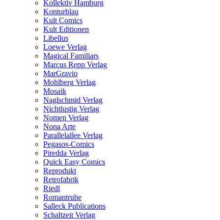
Kollektiv Hamburg
Konturblau
Kult Comics
Kult Editionen
Libellus
Loewe Verlag
Magical Familiars
Marcus Repp Verlag
MarGravio
Mohlberg Verlag
Mosaik
Naglschmid Verlag
Nichtlustig Verlag
Nomen Verlag
Nona Arte
Parallelallee Verlag
Pegasos-Comics
Piredda Verlag
Quick Easy Comics
Reprodukt
Retrofabrik
Riedl
Romantruhe
Salleck Publications
Schaltzeit Verlag